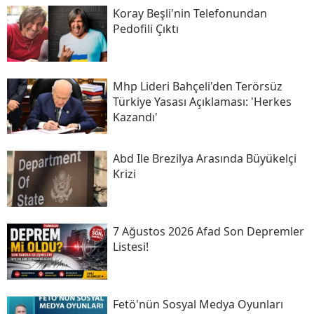
Koray Beşli'nin Telefonundan
Pedofili Çıktı
Mhp Lideri Bahçeli'den Terörsüz
Türkiye Yasası Açıklaması: 'herkes
Kazandı'
Abd Ile Brezilya Arasında Büyükelçi
Krizi
7 Ağustos 2026 Afad Son Depremler
Listesi!
Fetö'nün Sosyal Medya Oyunları