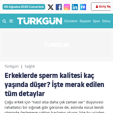
Giriş Yap
08 Ağustos 2026 Cumartesi
Gündem
Siyaset
Spor
Dünya
Türkgün
|
Sağlık
Erkeklerde sperm kalitesi kaç
yaşında düşer? İşte merak edilen
tüm detaylar
Çoğu erkek için “nasıl olsa daha çok zaman var” düşüncesi
rahatlatıcı bir sığınak gibi görünse de, aslında vücut kendi
ritminde ilerlemeye çoktan başlamış oluyor. İşte bu yüzden,