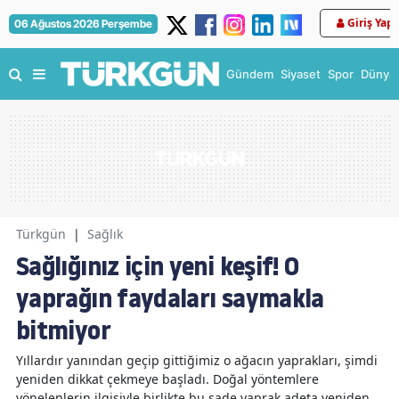
Giriş Yap
06 Ağustos 2026 Perşembe
Gündem
Siyaset
Spor
Dünya
Türkgün
|
Sağlık
Sağlığınız için yeni keşif! O
yaprağın faydaları saymakla
bitmiyor
Yıllardır yanından geçip gittiğimiz o ağacın yaprakları, şimdi
yeniden dikkat çekmeye başladı. Doğal yöntemlere
yönelenlerin ilgisiyle birlikte bu sade yaprak adeta yeniden