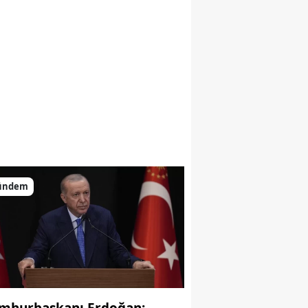
ündem
mhurbaşkanı Erdoğan: