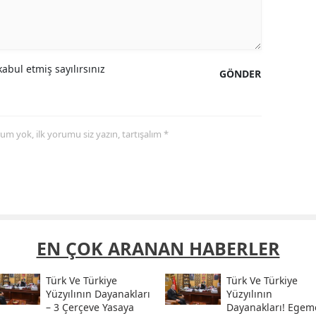
abul etmiş sayılırsınız
GÖNDER
yorum yok, ilk yorumu siz yazın, tartışalım *
EN ÇOK ARANAN HABERLER
Türk Ve Türkiye
Türk Ve Türkiye
Yüzyılının Dayanakları
Yüzyılının
– 3 Çerçeve Yasaya
Dayanakları! Egem