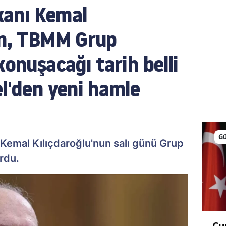
kanı Kemal
un, TBMM Grup
konuşacağı tarih belli
el'den yeni hamle
G
Kemal Kılıçdaroğlu'nun salı günü Grup
rdu.
Cu