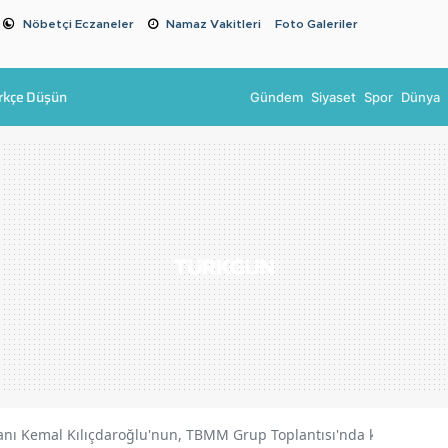
Nöbetçi Eczaneler
Namaz Vakitleri
Foto Galeriler
rkçe Düşün
Gündem
Siyaset
Spor
Dünya
nı Kemal Kılıçdaroğlu'nun, TBMM Grup Toplantısı'nda konuşacağı ta