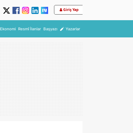
Giriş Yap
Ekonomi
Resmî İlanlar
Başyazı
Yazarlar
rih belli oldu! Özgür Özel'den yeni hamle bekleniyor!