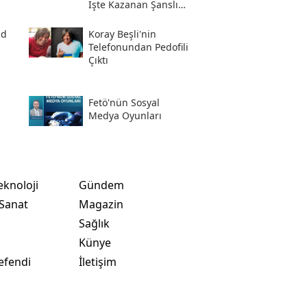
İşte Kazanan Şanslı
Numaralar Ve
Sorgulama Ekranı
ad
Koray Beşli'nin
Telefonundan Pedofili
Çıktı
Fetö'nün Sosyal
i
Medya Oyunları
eknoloji
Gündem
 Sanat
Magazin
Sağlık
t
Künye
efendi
İletişim