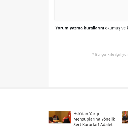
Yorum yazma kurallarını
okumuş ve k
* Bu içerik ile ilgili 
Hsk'dan Yargı
Mensuplarına Yönelik
Sert Kararlar! Adalet