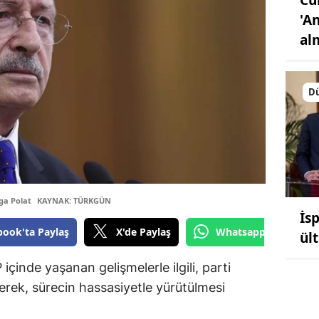
'A
al
D
ga Polat
KAYNAK: TÜRKGÜN
İs
book'ta Paylaş
X'de Paylaş
Whatsapp'tan Gönde
ül
inde yaşanan gelişmelerle ilgili, parti
kerek, sürecin hassasiyetle yürütülmesi