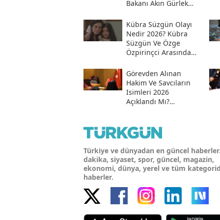
Bakanı Akın Gürlek
Sosyal Medya
Hesabından Açıkladı
Kübra Süzgün Olayı
Nedir 2026? Kübra
Süzgün Ve Özge
Özpirinçci Arasında
Ne Oldu?
Görevden Alınan
Hakim Ve Savcıların
Isimleri 2026
Açıklandı Mı?
Meslekten Ihraç
Edilen Hakim Ve
Savcılar Isim Listesi
Türkiye ve dünyadan en güncel haberler
dakika, siyaset, spor, güncel, magazin,
ekonomi, dünya, yerel ve tüm kategori
haberler.