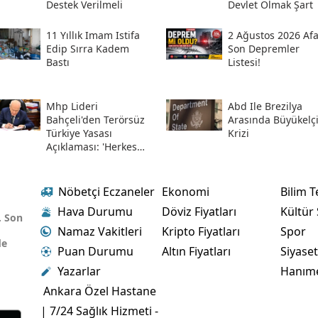
Destek Verilmeli
Devlet Olmak Şart
11 Yıllık Imam Istifa
2 Ağustos 2026 Af
Edip Sırra Kadem
Son Depremler
Bastı
Listesi!
Mhp Lideri
Abd Ile Brezilya
Bahçeli'den Terörsüz
Arasında Büyükelç
Türkiye Yasası
Krizi
Açıklaması: 'herkes
Kazandı'
Nöbetçi Eczaneler
Ekonomi
Bilim T
Hava Durumu
Döviz Fiyatları
Kültür
. Son
Namaz Vakitleri
Kripto Fiyatları
Spor
de
Puan Durumu
Altın Fiyatları
Siyase
Yazarlar
Hanım
Ankara Özel Hastane
| 7/24 Sağlık Hizmeti -