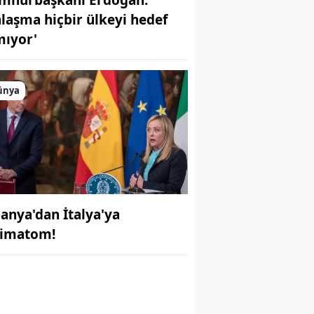
nlaşma hiçbir ülkeyi hedef
mıyor'
ünya
panya'dan İtalya'ya
r
timatom!