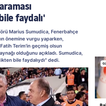
 araması
ile faydalı'
törü Marius Sumudica, Fenerbahçe
nın önemine vurgu yaparken,
Fatih Terim'in geçmiş olsun
aynağı olduğunu açıkladı. Sumudica,
ikten bile faydalıydı" dedi.
G
Ba