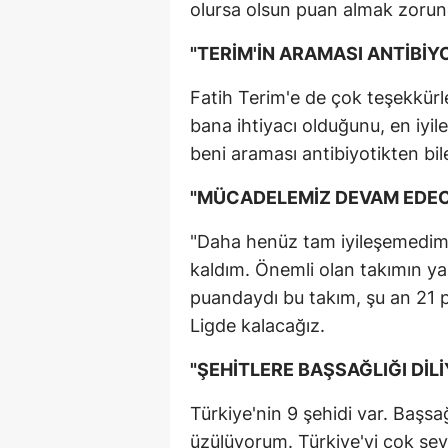
olursa olsun puan almak zorun
"TERİM'İN ARAMASI ANTİBİY
Fatih Terim'e de çok teşekkürl
bana ihtiyacı olduğunu, en iyil
beni araması antibiyotikten bile
"MÜCADELEMİZ DEVAM EDEC
"Daha henüz tam iyileşemedim.
kaldım. Önemli olan takımın ya
puandaydı bu takım, şu an 21
Ligde kalacağız.
"ŞEHİTLERE BAŞSAĞLIĞI DİL
Türkiye'nin 9 şehidi var. Başsa
üzülüyorum. Türkiye'yi çok se