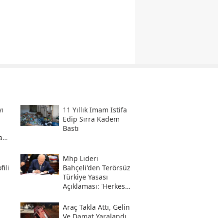
ı
11 Yıllık Imam Istifa
Edip Sırra Kadem
Bastı
a
Mhp Lideri
ili
Bahçeli'den Terörsüz
Türkiye Yasası
Açıklaması: 'herkes
Kazandı'
Araç Takla Attı, Gelin
Ve Damat Yaralandı