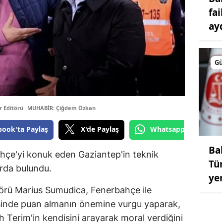
fa
ayd
G
 Editörü
MUHABİR: Çiğdem Özkan
book'ta Paylaş
X'de Paylaş
Whatsapp'tan Gönde
Ba
hçe'yi konuk eden Gaziantep'in teknik
Tü
rda bulundu.
ye
törü Marius Sumudica, Fenerbahçe ile
inde puan almanın önemine vurgu yaparak,
 Terim'in kendisini arayarak moral verdiğini