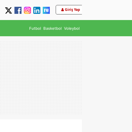
Giriş Yap
Futbol
Basketbol
Voleybol