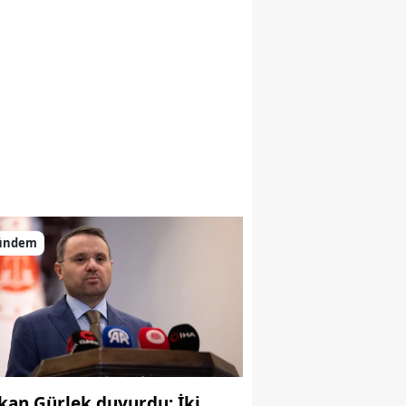
ündem
kan Gürlek duyurdu: İki