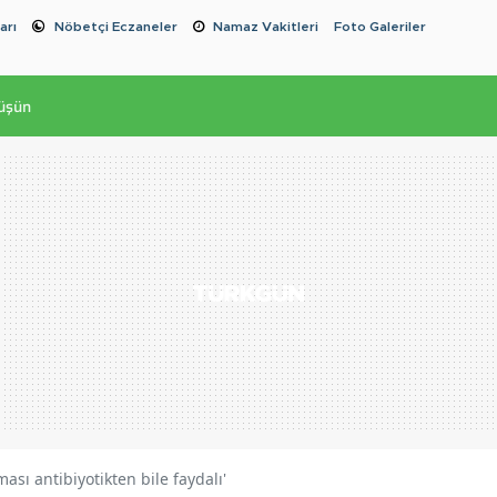
arı
Nöbetçi Eczaneler
Namaz Vakitleri
Foto Galeriler
üşün
ması antibiyotikten bile faydalı'