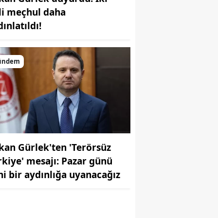
ili meçhul daha
ınlatıldı!
ündem
r
kan Gürlek'ten 'Terörsüz
rkiye' mesajı: Pazar günü
ni bir aydınlığa uyanacağız