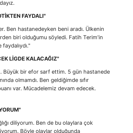
dayız.
OTİKTEN FAYDALI"
er. Ben hastanedeyken beni aradı. Ülkenin
erden biri olduğumu söyledi. Fatih Terim'in
 faydalıydı."
EK LİGDE KALACAĞIZ"
 Büyük bir efor sarf ettim. 5 gün hastanede
nında olmamdı. Ben geldiğimde sıfır
 puanı var. Mücadelemiz devam edecek.
İYORUM"
ğlığı diliyorum. Ben de bu olaylara çok
viyorum. Böyle olaylar olduğunda