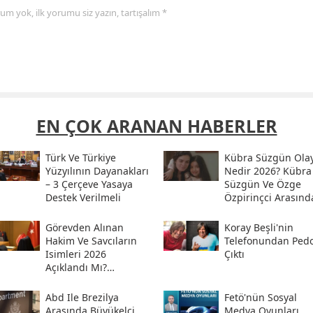
yorum yok, ilk yorumu siz yazın, tartışalım *
EN ÇOK ARANAN HABERLER
Türk Ve Türkiye
Kübra Süzgün Olay
Yüzyılının Dayanakları
Nedir 2026? Kübra
– 3 Çerçeve Yasaya
Süzgün Ve Özge
Destek Verilmeli
Özpirinçci Arasınd
Ne Oldu?
Görevden Alınan
Koray Beşli'nin
Hakim Ve Savcıların
Telefonundan Pedof
Isimleri 2026
Çıktı
Açıklandı Mı?
Meslekten Ihraç
Edilen Hakim Ve
Abd Ile Brezilya
Fetö'nün Sosyal
Savcılar Isim Listesi
Arasında Büyükelçi
Medya Oyunları