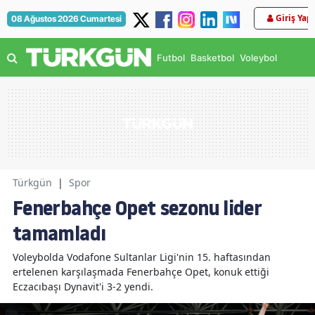
Giriş Yap
08 Ağustos 2026 Cumartesi
Futbol
Basketbol
Voleybol
Türkgün
|
Spor
Fenerbahçe Opet sezonu lider
tamamladı
Voleybolda Vodafone Sultanlar Ligi'nin 15. haftasından
ertelenen karşılaşmada Fenerbahçe Opet, konuk ettiği
Eczacıbaşı Dynavit'i 3-2 yendi.