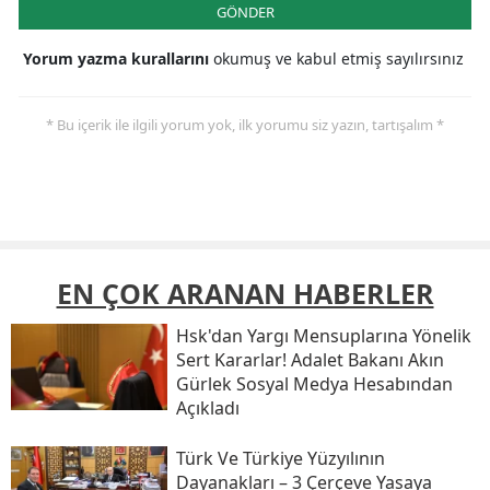
GÖNDER
Yorum yazma kurallarını
okumuş ve kabul etmiş sayılırsınız
* Bu içerik ile ilgili yorum yok, ilk yorumu siz yazın, tartışalım *
EN ÇOK ARANAN HABERLER
Hsk'dan Yargı Mensuplarına Yönelik
Sert Kararlar! Adalet Bakanı Akın
Gürlek Sosyal Medya Hesabından
Açıkladı
Türk Ve Türkiye Yüzyılının
Dayanakları – 3 Çerçeve Yasaya