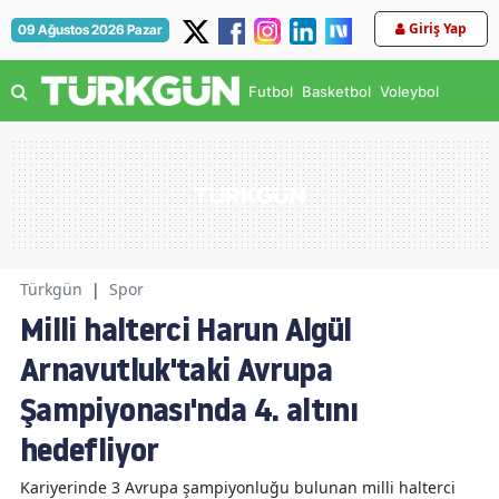
Giriş Yap
09 Ağustos 2026 Pazar
Futbol
Basketbol
Voleybol
Türkgün
|
Spor
Milli halterci Harun Algül
Arnavutluk'taki Avrupa
Şampiyonası'nda 4. altını
hedefliyor
Kariyerinde 3 Avrupa şampiyonluğu bulunan milli halterci