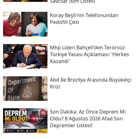
Savcılar Isim Listesi
Koray Beşli'nin Telefonundan
Pedofili Çıktı
Mhp Lideri Bahçeli'den Terörsüz
Türkiye Yasası Açıklaması: 'herkes
Kazandı'
Abd Ile Brezilya Arasında Büyükelçi
Krizi
Son Daki̇ka: Az Önce Deprem Mi
Oldu? 8 Ağustos 2026 Afad Son
Depremler Listesi!