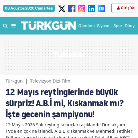
Giriş Yap
08 Ağustos 2026 Cumartesi
Gündem
Siyaset
Spor
Dünya
Türkgün
|
Televizyon Dizi Film
12 Mayıs reytinglerinde büyük
sürpriz! A.B.İ mi, Kıskanmak mı?
İşte gecenin şampiyonu!
12 Mayıs 2026 Salı reyting sonuçları açıklandı! Dün akşam
TV’de en çok ne izlendi, A.B.İ, Kıskanmak ve Mehmed: Fetihler
Sultanı arasındaki yarışta kim birinci oldu? Total, AB ve ABC1