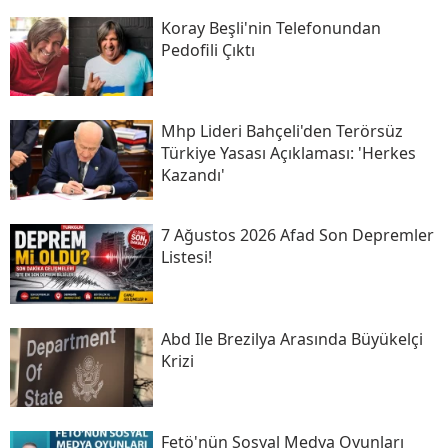
Koray Beşli'nin Telefonundan
Pedofili Çıktı
Mhp Lideri Bahçeli'den Terörsüz
Türkiye Yasası Açıklaması: 'herkes
Kazandı'
7 Ağustos 2026 Afad Son Depremler
Listesi!
Abd Ile Brezilya Arasında Büyükelçi
Krizi
Fetö'nün Sosyal Medya Oyunları