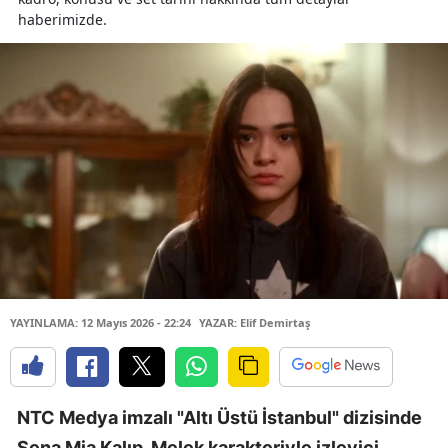
haberimizde.
YAYINLAMA: 12 Mayıs 2026 - 22:24
YAZAR: Elif Demirtaş
NTC Medya imzalı "Altı Üstü İstanbul" dizisinde
Sena Mia Kalıp, Melek karakteriyle izleyici