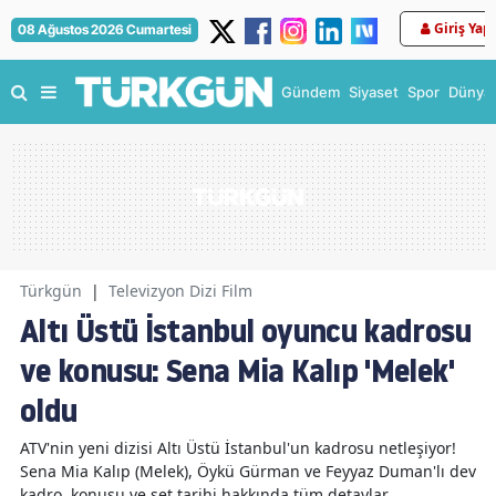
Giriş Yap
08 Ağustos 2026 Cumartesi
Gündem
Siyaset
Spor
Dünya
Türkgün
|
Televizyon Dizi Film
Altı Üstü İstanbul oyuncu kadrosu
ve konusu: Sena Mia Kalıp 'Melek'
oldu
ATV'nin yeni dizisi Altı Üstü İstanbul'un kadrosu netleşiyor!
Sena Mia Kalıp (Melek), Öykü Gürman ve Feyyaz Duman'lı dev
kadro, konusu ve set tarihi hakkında tüm detaylar