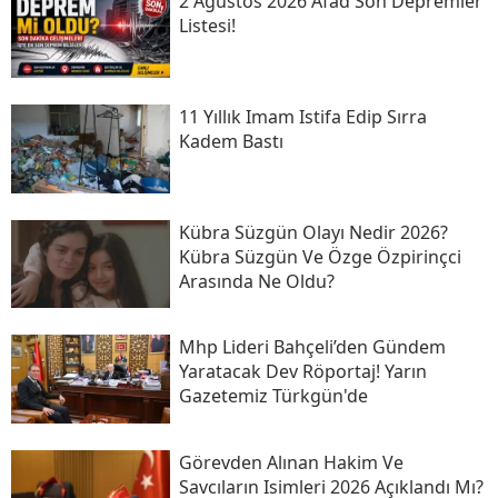
2 Ağustos 2026 Afad Son Depremler
Listesi!
11 Yıllık Imam Istifa Edip Sırra
Kadem Bastı
Kübra Süzgün Olayı Nedir 2026?
Kübra Süzgün Ve Özge Özpirinçci
Arasında Ne Oldu?
Mhp Lideri Bahçeli’den Gündem
Yaratacak Dev Röportaj! Yarın
Gazetemiz Türkgün'de
Görevden Alınan Hakim Ve
Savcıların Isimleri 2026 Açıklandı Mı?