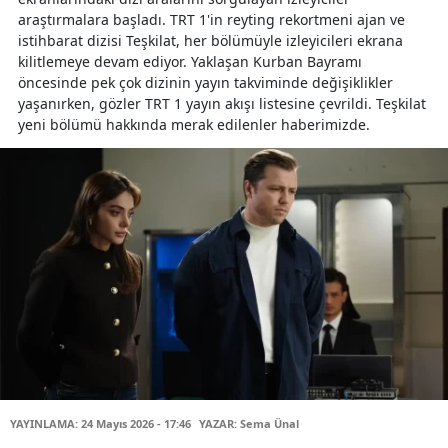
araştırmalara başladı. TRT 1'in reyting rekortmeni ajan ve
istihbarat dizisi Teşkilat, her bölümüyle izleyicileri ekrana
kilitlemeye devam ediyor. Yaklaşan Kurban Bayramı
öncesinde pek çok dizinin yayın takviminde değişiklikler
yaşanırken, gözler TRT 1 yayın akışı listesine çevrildi. Teşkilat
yeni bölümü hakkında merak edilenler haberimizde.
YAYINLAMA: 24 Mayıs 2026 - 17:46
YAZAR: Sema Ünal