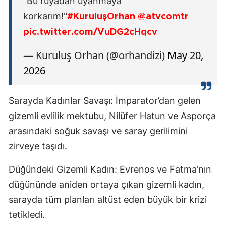
"Bu rüyadan uyanmaya
korkarım!"
#KuruluşOrhan
@atvcomtr
pic.twitter.com/VuDG2cHqcv
— Kuruluş Orhan (@orhandizi)
May 20,
2026
Sarayda Kadınlar Savaşı: İmparator’dan gelen
gizemli evlilik mektubu, Nilüfer Hatun ve Asporça
arasındaki soğuk savaşı ve saray gerilimini
zirveye taşıdı.
Düğündeki Gizemli Kadın: Evrenos ve Fatma’nın
düğününde aniden ortaya çıkan gizemli kadın,
sarayda tüm planları altüst eden büyük bir krizi
tetikledi.