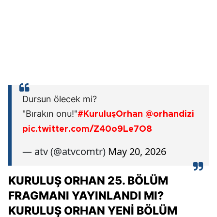
Dursun ölecek mi?
"Bırakın onu!"
#KuruluşOrhan
@orhandizi
pic.twitter.com/Z40o9Le7O8
— atv (@atvcomtr)
May 20, 2026
KURULUŞ ORHAN 25. BÖLÜM
FRAGMANI YAYINLANDI MI?
KURULUŞ ORHAN YENI BÖLÜM