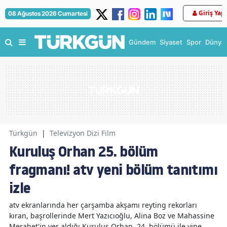
Giriş Yap
08 Ağustos 2026 Cumartesi
Gündem
Siyaset
Spor
Dünya
Türkgün
|
Televizyon Dizi Film
Kuruluş Orhan 25. bölüm
fragmanı! atv yeni bölüm tanıtımı
izle
atv ekranlarında her çarşamba akşamı reyting rekorları
kıran, başrollerinde Mert Yazıcıoğlu, Alina Boz ve Mahassine
Merabet'in yer aldığı Kuruluş Orhan, 24. bölümü ile yine