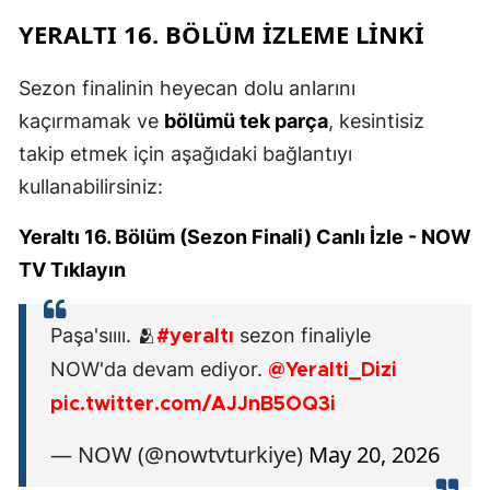
YERALTI 16. BÖLÜM İZLEME LINKI
Sezon finalinin heyecan dolu anlarını
kaçırmamak ve
bölümü tek parça
, kesintisiz
takip etmek için aşağıdaki bağlantıyı
kullanabilirsiniz:
Yeraltı 16. Bölüm (Sezon Finali) Canlı İzle - NOW
TV Tıklayın
Paşa'sıııı. 🫂
sezon finaliyle
#yeraltı
NOW'da devam ediyor.
@Yeralti_Dizi
pic.twitter.com/AJJnB5OQ3i
— NOW (@nowtvturkiye)
May 20, 2026