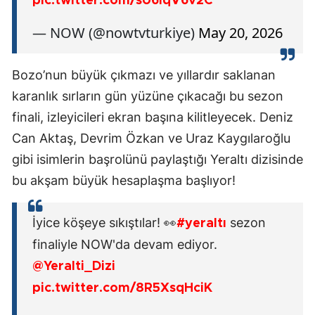
pic.twitter.com/sU6lqV6v2C
— NOW (@nowtvturkiye)
May 20, 2026
Bozo’nun büyük çıkmazı ve yıllardır saklanan
karanlık sırların gün yüzüne çıkacağı bu sezon
finali, izleyicileri ekran başına kilitleyecek. Deniz
Can Aktaş, Devrim Özkan ve Uraz Kaygılaroğlu
gibi isimlerin başrolünü paylaştığı Yeraltı dizisinde
bu akşam büyük hesaplaşma başlıyor!
İyice köşeye sıkıştılar! 👀
sezon
#yeraltı
finaliyle NOW'da devam ediyor.
@Yeralti_Dizi
pic.twitter.com/8R5XsqHciK