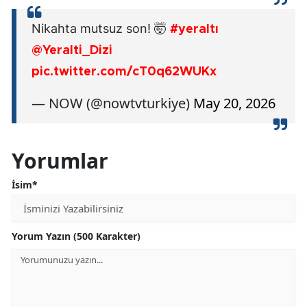
Nikahta mutsuz son! 🤯
#yeraltı
@Yeralti_Dizi
pic.twitter.com/cT0q62WUKx
— NOW (@nowtvturkiye)
May 20, 2026
Yorumlar
İsim*
Yorum Yazın (500 Karakter)