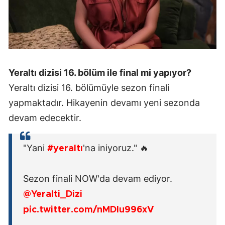
Yeraltı dizisi 16. bölüm ile final mi yapıyor?
Yeraltı dizisi 16. bölümüyle sezon finali
yapmaktadır. Hikayenin devamı yeni sezonda
devam edecektir.
"Yani
'na iniyoruz." 🔥
#yeraltı
Sezon finali NOW'da devam ediyor.
@Yeralti_Dizi
pic.twitter.com/nMDlu996xV