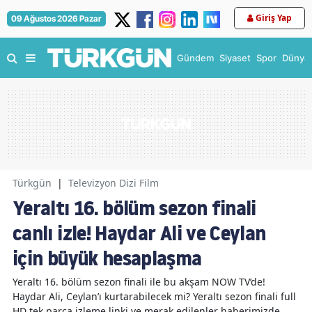
Giriş Yap
09 Ağustos 2026 Pazar
Gündem
Siyaset
Spor
Dünya
Türkgün
|
Televizyon Dizi Film
Yeraltı 16. bölüm sezon finali
canlı izle! Haydar Ali ve Ceylan
için büyük hesaplaşma
Yeraltı 16. bölüm sezon finali ile bu akşam NOW TV’de!
Haydar Ali, Ceylan’ı kurtarabilecek mi? Yeraltı sezon finali full
HD tek parça izleme linki ve merak edilenler haberimizde.