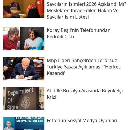
Savcıların Isimleri 2026 Açıklandı Mı?
Meslekten Ihraç Edilen Hakim Ve
Savcılar Isim Listesi
Koray Beşli'nin Telefonundan
Pedofili Çıktı
Mhp Lideri Bahçeli'den Terörsüz
Türkiye Yasası Açıklaması: 'herkes
Kazandı'
Abd Ile Brezilya Arasında Büyükelçi
Krizi
Fetö'nün Sosyal Medya Oyunları