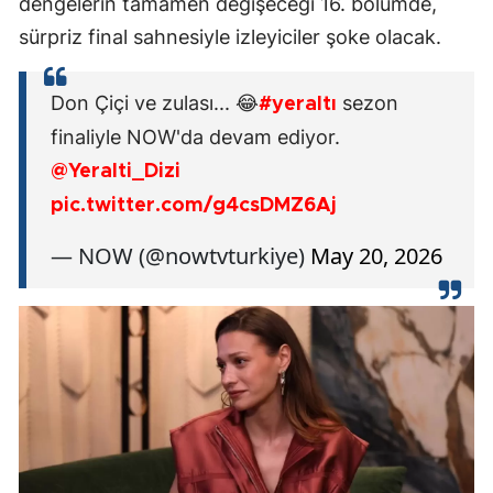
dengelerin tamamen değişeceği 16. bölümde,
sürpriz final sahnesiyle izleyiciler şoke olacak.
Don Çiçi ve zulası... 😂
sezon
#yeraltı
finaliyle NOW'da devam ediyor.
@Yeralti_Dizi
pic.twitter.com/g4csDMZ6Aj
— NOW (@nowtvturkiye)
May 20, 2026