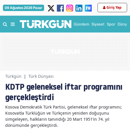
Giriş Yap
09 Ağustos 2026 Pazar
Gündem
Siyaset
Spor
Dünya
Türkgün
|
Türk Dünyası
KDTP geleneksel iftar programını
gerçekleştirdi
Kosova Demokratik Türk Partisi, geleneksel iftar programını;
Kosova’da Türklüğün ve Türkçenin yeniden doğuşunu
simgeleyen, halkların tanındığı 20 Mart 1951’in 74. yıl
dönümünde gerçekleştirdi.