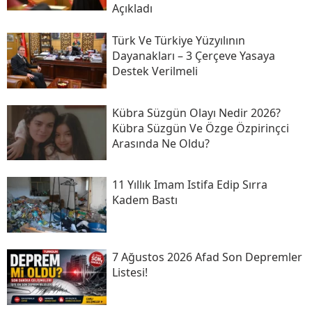
Açıkladı
Türk Ve Türkiye Yüzyılının
Dayanakları – 3 Çerçeve Yasaya
Destek Verilmeli
Kübra Süzgün Olayı Nedir 2026?
Kübra Süzgün Ve Özge Özpirinçci
Arasında Ne Oldu?
11 Yıllık Imam Istifa Edip Sırra
Kadem Bastı
7 Ağustos 2026 Afad Son Depremler
Listesi!