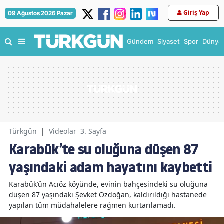
Giriş Yap
09 Ağustos 2026 Pazar
Gündem
Siyaset
Spor
Dünya
Türkgün
|
Videolar
3. Sayfa
Karabük’te su oluğuna düşen 87
yaşındaki adam hayatını kaybetti
Karabük’ün Acıöz köyünde, evinin bahçesindeki su oluğuna
düşen 87 yaşındaki Şevket Özdoğan, kaldırıldığı hastanede
yapılan tüm müdahalelere rağmen kurtarılamadı.