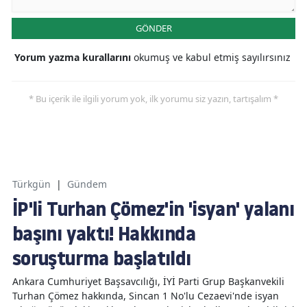
GÖNDER
Yorum yazma kurallarını
okumuş ve kabul etmiş sayılırsınız
* Bu içerik ile ilgili yorum yok, ilk yorumu siz yazın, tartışalım *
Türkgün
|
Gündem
İP'li Turhan Çömez'in 'isyan' yalanı
başını yaktı! Hakkında
soruşturma başlatıldı
Ankara Cumhuriyet Başsavcılığı, İYİ Parti Grup Başkanvekili
Turhan Çömez hakkında, Sincan 1 No'lu Cezaevi'nde isyan