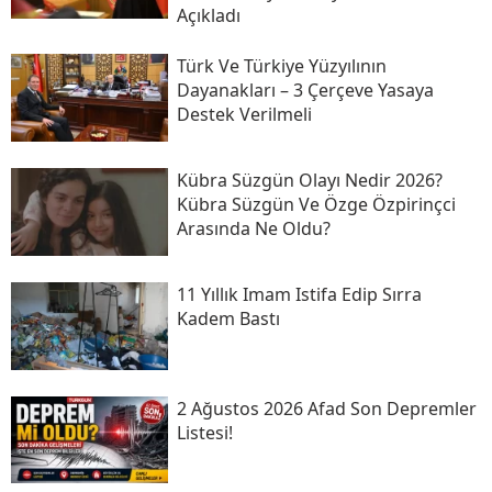
Açıkladı
Türk Ve Türkiye Yüzyılının
Dayanakları – 3 Çerçeve Yasaya
Destek Verilmeli
Kübra Süzgün Olayı Nedir 2026?
Kübra Süzgün Ve Özge Özpirinçci
Arasında Ne Oldu?
11 Yıllık Imam Istifa Edip Sırra
Kadem Bastı
2 Ağustos 2026 Afad Son Depremler
Listesi!