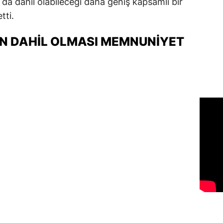
 da dahil olabileceği daha geniş kapsamlı bir
tti.
IN DAHİL OLMASI MEMNUNİYET