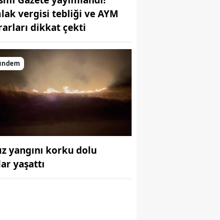
lak vergisi tebliği ve AYM
rarları dikkat çekti
ündem
ız yangını korku dolu
r
lar yaşattı