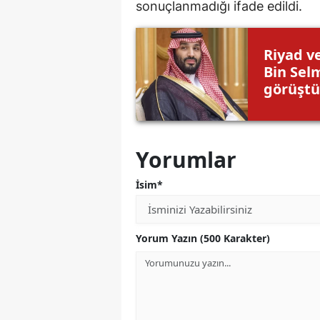
sonuçlanmadığı ifade edildi.
Riyad v
Bin Selm
görüşt
Yorumlar
İsim*
Yorum Yazın (500 Karakter)