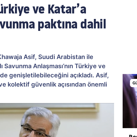
ürkiye ve Katar’a
Savunma paktına dahil
awaja Asif, Suudi Arabistan ile
ıklı Savunma Anlaşması’nın Türkiye ve
e genişletilebileceğini açıkladı. Asif,
G
ve kolektif güvenlik açısından önemli
Re