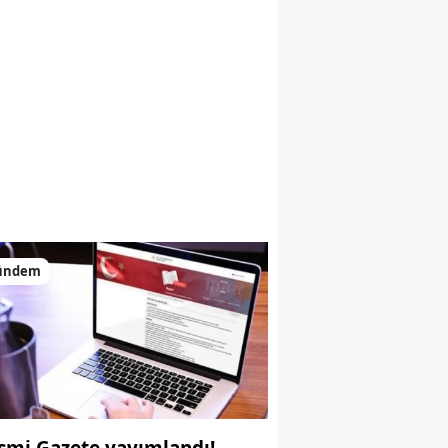
ündem
smi Gazete yayımlandı!