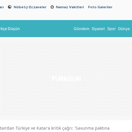
arı
Nöbetçi Eczaneler
Namaz Vakitleri
Foto Galeriler
rkçe Düşün
Gündem
Siyaset
Spor
Dünya
tan’dan Türkiye ve Katar’a kritik çağrı: 'Savunma paktına dahil olun!