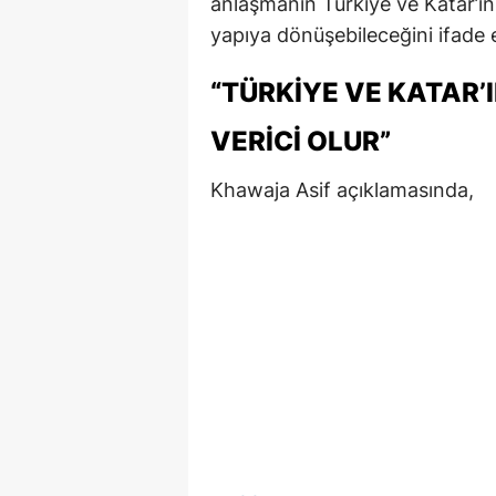
anlaşmanın Türkiye ve Katar’ın
yapıya dönüşebileceğini ifade e
“TÜRKİYE VE KATAR’
VERİCİ OLUR”
Khawaja Asif açıklamasında,