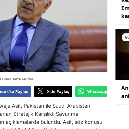
Em
ka
G
 Çıracı
KAYNAK: İHA
An
book'ta Paylaş
X'de Paylaş
Whatsapp'tan Gönde
an
ja Asif, Pakistan ile Suudi Arabistan
anan Stratejik Karşılıklı Savunma
ken açıklamalarda bulundu. Asif, söz konusu