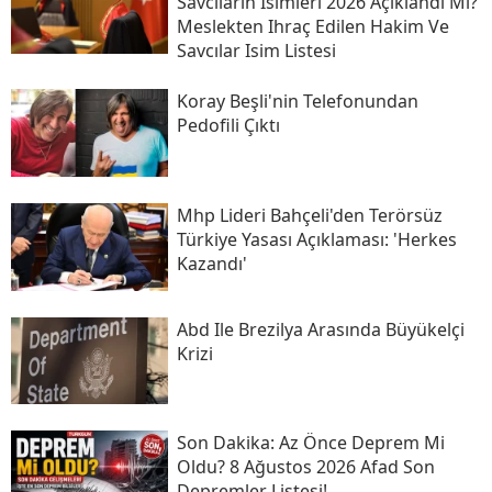
Savcıların Isimleri 2026 Açıklandı Mı?
Meslekten Ihraç Edilen Hakim Ve
Savcılar Isim Listesi
Koray Beşli'nin Telefonundan
Pedofili Çıktı
Mhp Lideri Bahçeli'den Terörsüz
Türkiye Yasası Açıklaması: 'herkes
Kazandı'
Abd Ile Brezilya Arasında Büyükelçi
Krizi
Son Daki̇ka: Az Önce Deprem Mi
Oldu? 8 Ağustos 2026 Afad Son
Depremler Listesi!