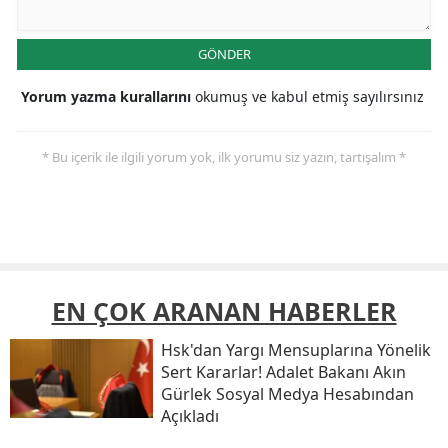
GÖNDER
Yorum yazma kurallarını
okumuş ve kabul etmiş sayılırsınız
* Bu içerik ile ilgili yorum yok, ilk yorumu siz yazın, tartışalım *
EN ÇOK ARANAN HABERLER
Hsk'dan Yargı Mensuplarına Yönelik
Sert Kararlar! Adalet Bakanı Akın
Gürlek Sosyal Medya Hesabından
Açıkladı