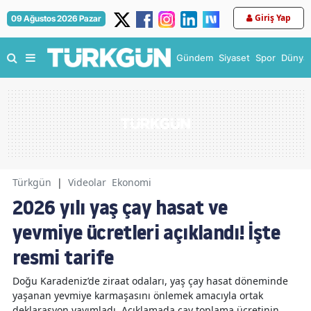
Giriş Yap
09 Ağustos 2026 Pazar
Gündem
Siyaset
Spor
Dünya
Türkgün
|
Videolar
Ekonomi
2026 yılı yaş çay hasat ve
yevmiye ücretleri açıklandı! İşte
resmi tarife
Doğu Karadeniz’de ziraat odaları, yaş çay hasat döneminde
yaşanan yevmiye karmaşasını önlemek amacıyla ortak
deklarasyon yayımladı. Açıklamada çay toplama ücretinin