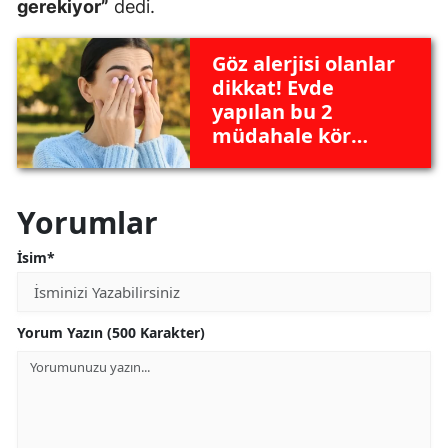
gerekiyor”
dedi.
Göz alerjisi olanlar
dikkat! Evde
yapılan bu 2
müdahale kör
edebilir: 'Çay ve
kolonya sakın
sürmeyin!'
Yorumlar
İsim*
Yorum Yazın (500 Karakter)