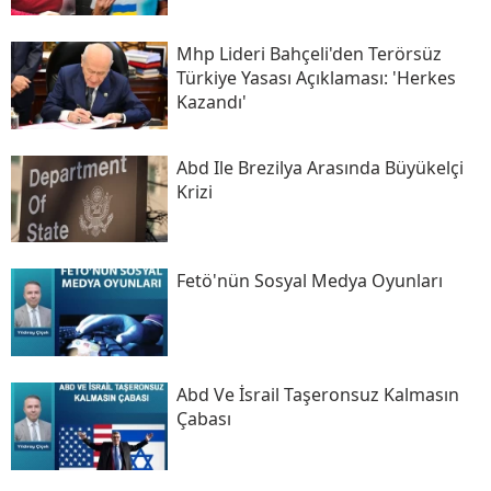
Mhp Lideri Bahçeli'den Terörsüz
Türkiye Yasası Açıklaması: 'herkes
Kazandı'
Abd Ile Brezilya Arasında Büyükelçi
Krizi
Fetö'nün Sosyal Medya Oyunları
Abd Ve İsrail Taşeronsuz Kalmasın
Çabası