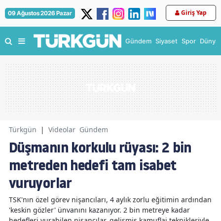
Giriş Yap
09 Ağustos 2026 Pazar
Gündem
Siyaset
Spor
Dünya
Türkgün
|
Videolar
Gündem
Düşmanın korkulu rüyası: 2 bin
metreden hedefi tam isabet
vuruyorlar
TSK'nın özel görev nişancıları, 4 aylık zorlu eğitimin ardından
'keskin gözler' ünvanını kazanıyor. 2 bin metreye kadar
hedefleri vurabilen nişancılar, gelişmiş kamuflaj teknikleriyle