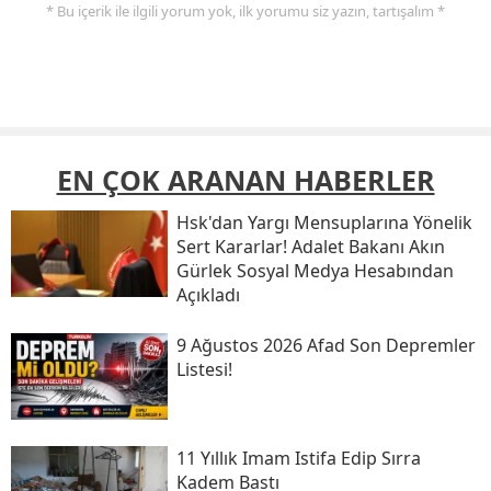
* Bu içerik ile ilgili yorum yok, ilk yorumu siz yazın, tartışalım *
EN ÇOK ARANAN HABERLER
Hsk'dan Yargı Mensuplarına Yönelik
Sert Kararlar! Adalet Bakanı Akın
Gürlek Sosyal Medya Hesabından
Açıkladı
9 Ağustos 2026 Afad Son Depremler
Listesi!
11 Yıllık Imam Istifa Edip Sırra
Kadem Bastı