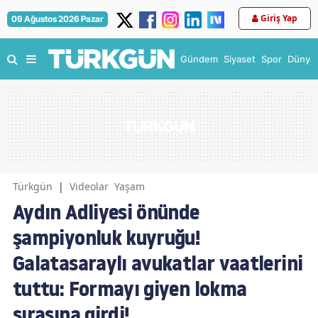
Giriş Yap
09 Ağustos 2026 Pazar
Gündem
Siyaset
Spor
Dünya
Türkgün
|
Videolar
Yaşam
Aydın Adliyesi önünde
şampiyonluk kuyruğu!
Galatasaraylı avukatlar vaatlerini
tuttu: Formayı giyen lokma
sırasına girdi!