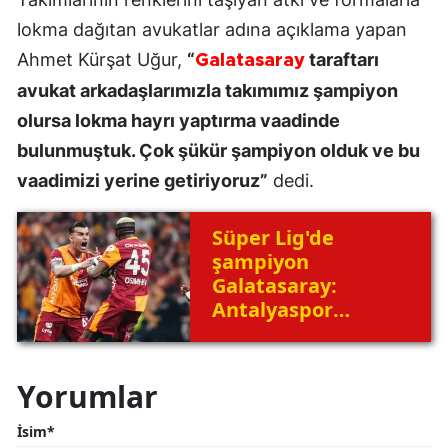
lokma dağıtan avukatlar adına açıklama yapan
Ahmet Kürşat Uğur,
“
taraftarı
Galatasaray
avukat arkadaşlarımızla takımımız şampiyon
olursa lokma hayrı yaptırma vaadinde
bulunmuştuk. Çok şükür şampiyon olduk ve bu
vaadimizi yerine getiriyoruz”
dedi.
Süper Lig'de
şampiyon
Galatasaray:
Antalyaspor
karşısında geriden
gelip kazandı!
Yorumlar
İsim*