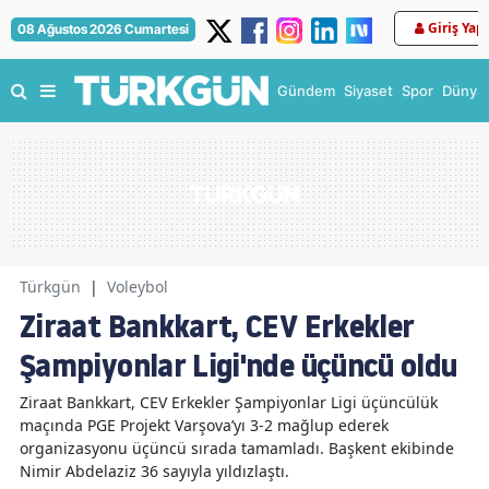
Giriş Yap
08 Ağustos 2026 Cumartesi
Gündem
Siyaset
Spor
Dünya
Türkgün
|
Voleybol
Ziraat Bankkart, CEV Erkekler
Şampiyonlar Ligi'nde üçüncü oldu
Ziraat Bankkart, CEV Erkekler Şampiyonlar Ligi üçüncülük
maçında PGE Projekt Varşova’yı 3-2 mağlup ederek
organizasyonu üçüncü sırada tamamladı. Başkent ekibinde
Nimir Abdelaziz 36 sayıyla yıldızlaştı.