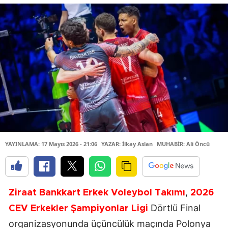
YAYINLAMA: 17 Mayıs 2026 - 21:06
YAZAR: İlkay Aslan
MUHABİR: Ali Öncü
,
Ziraat Bankkart Erkek Voleybol Takımı
2026
Dörtlü Final
CEV Erkekler Şampiyonlar Ligi
organizasyonunda üçüncülük maçında Polonya