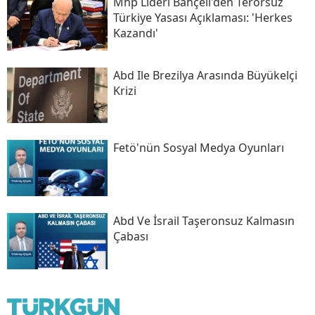
Mhp Lideri Bahçeli'den Terörsüz
Türkiye Yasası Açıklaması: 'herkes
Kazandı'
Abd Ile Brezilya Arasında Büyükelçi
Krizi
Fetö'nün Sosyal Medya Oyunları
Abd Ve İsrail Taşeronsuz Kalmasın
Çabası