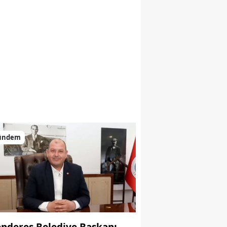
ündem
nderes Belediye Başkanı