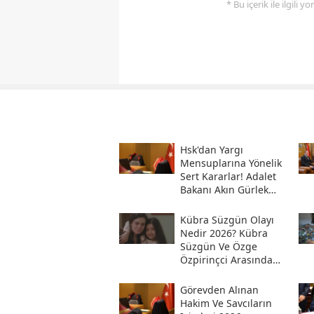
* Bu içerik ile ilgili 
Hsk'dan Yargı
Mensuplarına Yönelik
Sert Kararlar! Adalet
Bakanı Akın Gürlek
Sosyal Medya
Hesabından Açıkladı
Kübra Süzgün Olayı
Nedir 2026? Kübra
Süzgün Ve Özge
Özpirinçci Arasında
Ne Oldu?
Görevden Alınan
Hakim Ve Savcıların