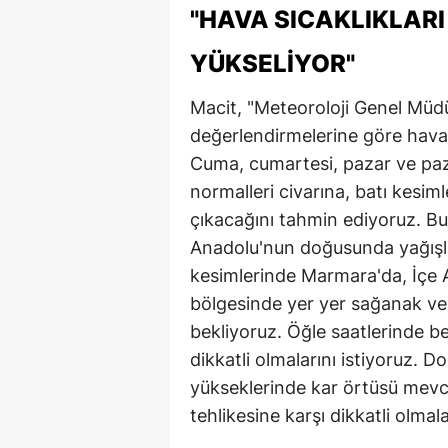
"HAVA SICAKLIKLARI
YÜKSELIYOR"
Macit, "Meteoroloji Genel Müd
değerlendirmelerine göre hava s
Cuma, cumartesi, pazar ve paza
normalleri civarına, batı kesi
çıkacağını tahmin ediyoruz. 
Anadolu'nun doğusunda yağışla
kesimlerinde Marmara'da, İçe 
bölgesinde yer yer sağanak ve 
bekliyoruz. Öğle saatlerinde be
dikkatli olmalarını istiyoruz. D
yükseklerinde kar örtüsü mevcu
tehlikesine karşı dikkatli olmalar