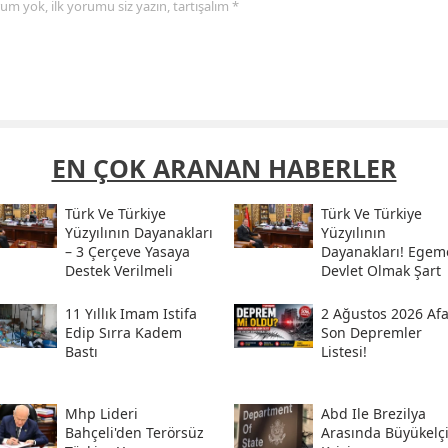
yorum yok, ilk yorumu siz yazın, tartışalım *
EN ÇOK ARANAN HABERLER
Türk Ve Türkiye
Türk Ve Türkiye
Yüzyılının Dayanakları
Yüzyılının
– 3 Çerçeve Yasaya
Dayanakları! Egem
Destek Verilmeli
Devlet Olmak Şart
11 Yıllık Imam Istifa
2 Ağustos 2026 Af
Edip Sırra Kadem
Son Depremler
Bastı
Listesi!
Mhp Lideri
Abd Ile Brezilya
Bahçeli'den Terörsüz
Arasında Büyükelç