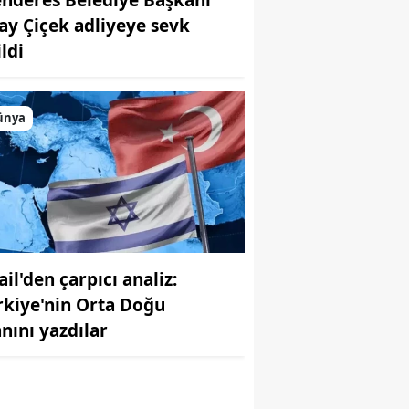
kay Çiçek adliyeye sevk
ldi
ünya
r
ail'den çarpıcı analiz:
rkiye'nin Orta Doğu
anını yazdılar