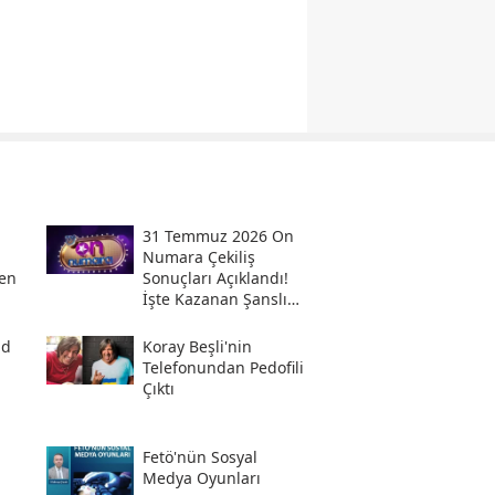
31 Temmuz 2026 On
Numara Çekiliş
en
Sonuçları Açıklandı!
İşte Kazanan Şanslı
Numaralar Ve
Sorgulama Ekranı
ad
Koray Beşli'nin
Telefonundan Pedofili
Çıktı
Fetö'nün Sosyal
i
Medya Oyunları