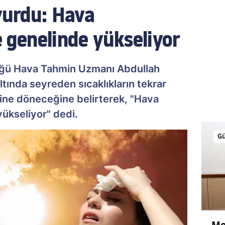
yurdu: Hava
ke genelinde yükseliyor
üğü Hava Tahmin Uzmanı Abdullah
tında seyreden sıcaklıkların tekrar
ine döneceğine belirterek, "Hava
yükseliyor" dedi.
G
Me