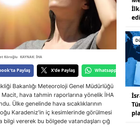
İl
edi
D
t Köroğlu
KAYNAK: İHA
book'ta Paylaş
X'de Paylaş
Whatsapp'tan Gönde
şikliği Bakanlığı Meteoroloji Genel Müdürlüğü
İsr
acit, hava tahmin raporlarına yönelik İHA
Tü
du. Ülke genelinde hava sıcaklıklarının
pl
Doğu Karadeniz'in iç kesimlerinde görülmesi
a bilgi vererek bu bölgede vatandaşları çığ