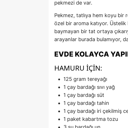
pekmezi de var.
Pekmez, tatlıya hem koyu bir r
özel bir aroma katıyor. Üsteli
baymayan bir tat ortaya çıkarıyor
arayanlar burada bulamıyor, dah
EVDE KOLAYCA YAPI
HAMURU IÇIN:
125 gram tereyağı
1 çay bardağı sıvı yağ
1 çay bardağı süt
1 çay bardağı tahin
1 çay bardağı iri çekilmiş c
1 paket kabartma tozu
3 su bardağı un