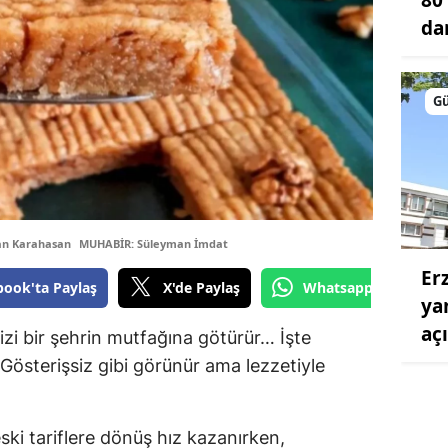
da
G
an Karahasan
MUHABİR: Süleyman İmdat
Er
book'ta Paylaş
X'de Paylaş
Whatsapp'tan Gönde
ya
aç
sizi bir şehrin mutfağına götürür… İşte
 Gösterişsiz gibi görünür ama lezzetiyle
ki tariflere dönüş hız kazanırken,