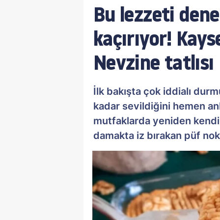
Bu lezzeti den
kaçırıyor! Kays
Nevzine tatlısı
İlk bakışta çok iddialı du
kadar sevildiğini hemen anl
mutfaklarda yeniden kendin
damakta iz bırakan püf nokt