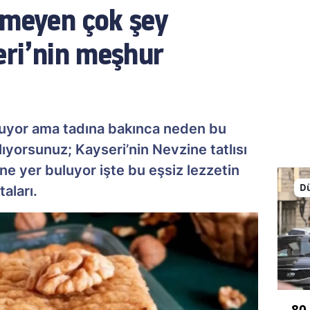
emeyen çok şey
eri’nin meşhur
rmuyor ama tadına bakınca neden bu
ıyorsunuz; Kayseri’nin Nevzine tatlısı
e yer buluyor işte bu eşsiz lezzetin
D
aları.
80 