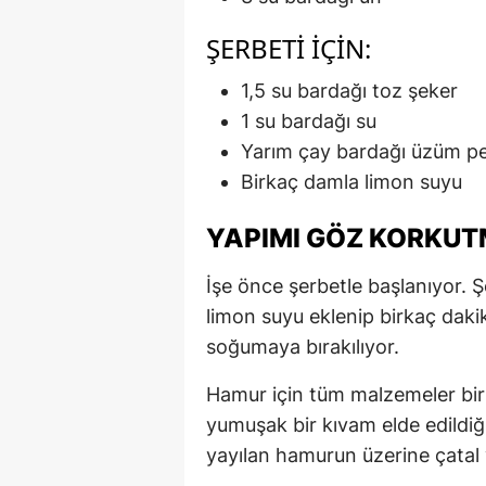
ŞERBETI IÇIN:
1,5 su bardağı toz şeker
1 su bardağı su
Yarım çay bardağı üzüm p
Birkaç damla limon suyu
YAPIMI GÖZ KORKUT
İşe önce şerbetle başlanıyor. 
limon suyu eklenip birkaç daki
soğumaya bırakılıyor.
Hamur için tüm malzemeler bir
yumuşak bir kıvam elde edildiğ
yayılan hamurun üzerine çatal 