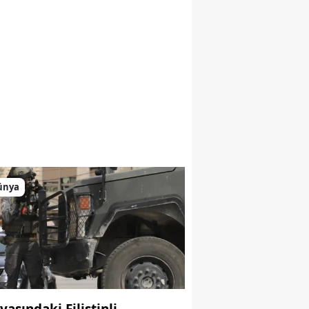
ünya
yaşındaki Filistinli