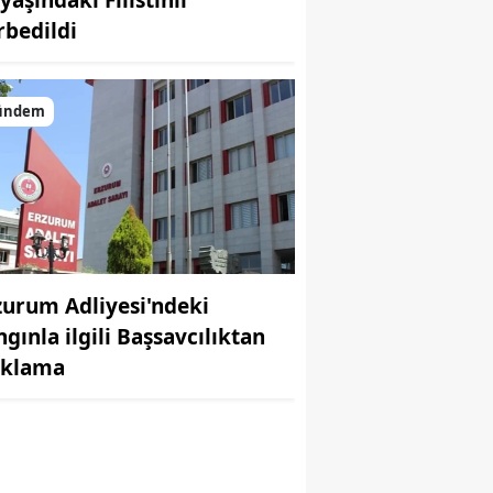
rbedildi
ündem
zurum Adliyesi'ndeki
r
ngınla ilgili Başsavcılıktan
ıklama