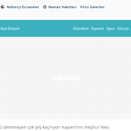
Nöbetçi Eczaneler
Namaz Vakitleri
Foto Galeriler
rkçe Düşün
Gündem
Siyaset
Spor
Dünya
ti denemeyen çok şey kaçırıyor! Kayseri’nin meşhur Nevzine tatlısı