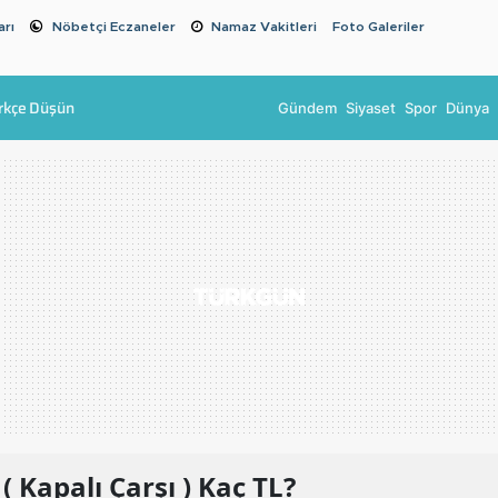
arı
Nöbetçi Eczaneler
Namaz Vakitleri
Foto Galeriler
rkçe Düşün
Gündem
Siyaset
Spor
Dünya
( Kapalı Çarşı )
Kaç TL?