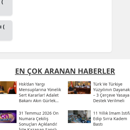
 (
 (
EN ÇOK ARANAN HABERLER
Hsk'dan Yargı
Türk Ve Türkiye
Mensuplarına Yönelik
Yüzyılının Dayanak
Sert Kararlar! Adalet
– 3 Çerçeve Yasaya
Bakanı Akın Gürlek
Destek Verilmeli
Sosyal Medya
Hesabından Açıkladı
31 Temmuz 2026 On
11 Yıllık Imam Istif
Numara Çekiliş
Edip Sırra Kadem
Sonuçları Açıklandı!
Bastı
İşte Kazanan Şanslı