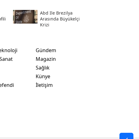
Abd Ile Brezilya
ili
Arasında Büyükelçi
Krizi
eknoloji
Gündem
 Sanat
Magazin
Sağlık
t
Künye
efendi
İletişim