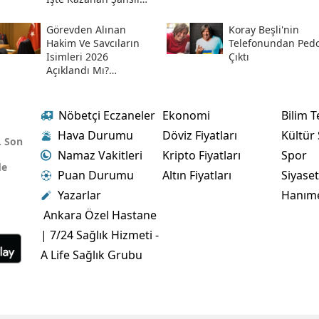
Numaralar Ve
Sorgulama Ekranı
Görevden Alınan
Koray Beşli'nin
Hakim Ve Savcıların
Telefonundan Pedof
Isimleri 2026
Çıktı
Açıklandı Mı?
Meslekten Ihraç
Edilen Hakim Ve
Savcılar Isim Listesi
Nöbetçi Eczaneler
Ekonomi
Bilim T
Hava Durumu
Döviz Fiyatları
Kültür
. Son
Namaz Vakitleri
Kripto Fiyatları
Spor
de
Puan Durumu
Altın Fiyatları
Siyase
Yazarlar
Hanım
Ankara Özel Hastane
| 7/24 Sağlık Hizmeti -
A Life Sağlık Grubu