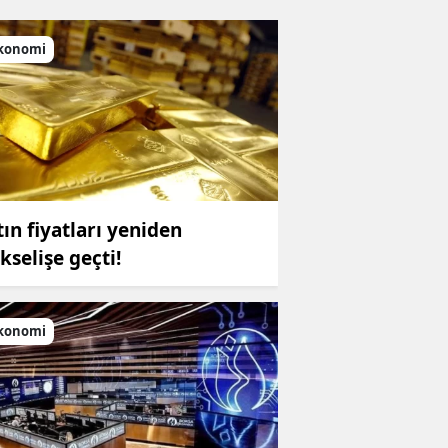
konomi
tın fiyatları yeniden
kselişe geçti!
konomi