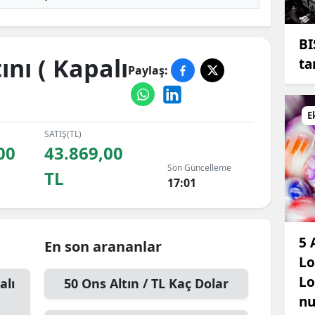
BI
nı ( Kapalı
ta
Paylaş:
E
SATIŞ(TL)
00
43.869,00
Son Güncelleme
TL
17:01
5 
En son arananlar
Lo
Lo
alı
50
Ons Altın / TL
Kaç Dolar
nu