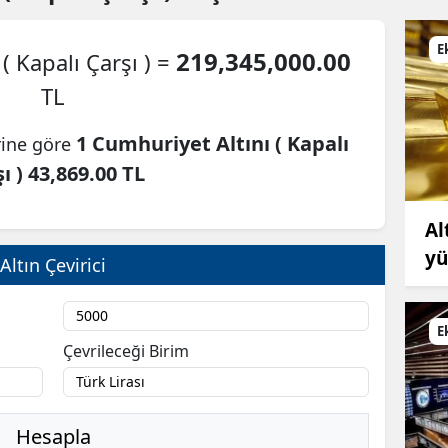
E
219,345,000.00
( Kapalı Çarşı ) =
TL
1 Cumhuriyet Altını ( Kapalı
rine göre
ı ) 43,869.00 TL
Al
yü
Altın Çevirici
E
Çevrileceği Birim
Hesapla