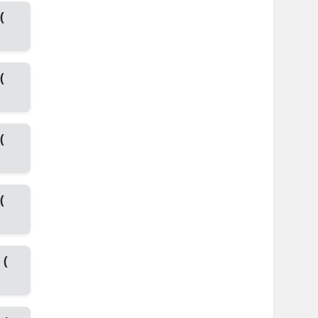
(
(
(
(
 (