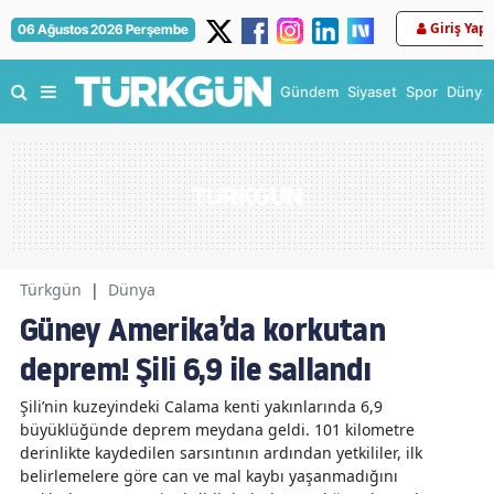
Giriş Yap
06 Ağustos 2026 Perşembe
Gündem
Siyaset
Spor
Dünya
Türkgün
|
Dünya
Güney Amerika’da korkutan
deprem! Şili 6,9 ile sallandı
Şili’nin kuzeyindeki Calama kenti yakınlarında 6,9
büyüklüğünde deprem meydana geldi. 101 kilometre
derinlikte kaydedilen sarsıntının ardından yetkililer, ilk
belirlemelere göre can ve mal kaybı yaşanmadığını