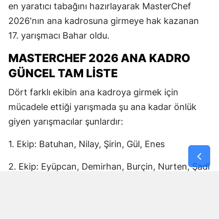
en yaratıcı tabağını hazırlayarak MasterChef
2026'nın ana kadrosuna girmeye hak kazanan
17. yarışmacı Bahar oldu.
MASTERCHEF 2026 ANA KADRO
GÜNCEL TAM LİSTE
Dört farklı ekibin ana kadroya girmek için
mücadele ettiği yarışmada şu ana kadar önlük
giyen yarışmacılar şunlardır:
1. Ekip: Batuhan, Nilay, Şirin, Gül, Enes
2. Ekip: Eyüpcan, Demirhan, Burçin, Nurten, Şadi
3. Ekip: Muhammet, Tolga, Ayşe, Kübra, Gül
4. Ekip: Simge, Bahar (17. Yarışmacı)