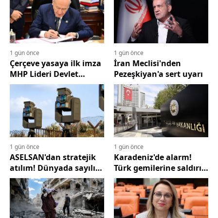
liderimizden sonra
imzalamanın gururunu
yaşadım
1 gün önce
1 gün önce
Çerçeve yasaya ilk imza
İran Meclisi'nden
MHP Lideri Devlet
Pezeşkiyan'a sert uyarı
Bahçeli'den
1 gün önce
1 gün önce
ASELSAN'dan stratejik
Karadeniz'de alarm!
atılım! Dünyada sayılı
Türk gemilerine saldırı
ülkenin üretebildiği
sonrası Türkiye
teknoloji Türkiye'de
harekete geçti