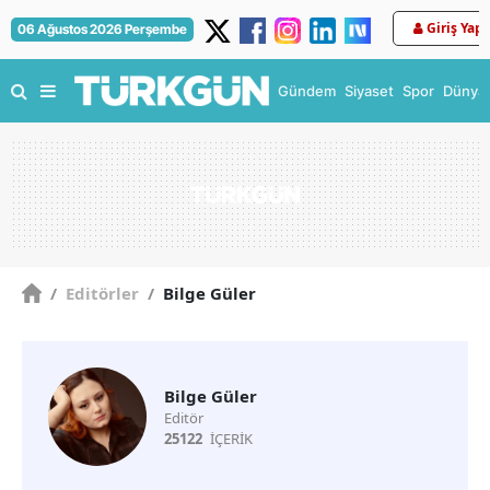
Giriş Yap
06 Ağustos 2026 Perşembe
Gündem
Siyaset
Spor
Dünya
/
Editörler
/
Bilge Güler
Bilge Güler
Editör
25122
İÇERİK