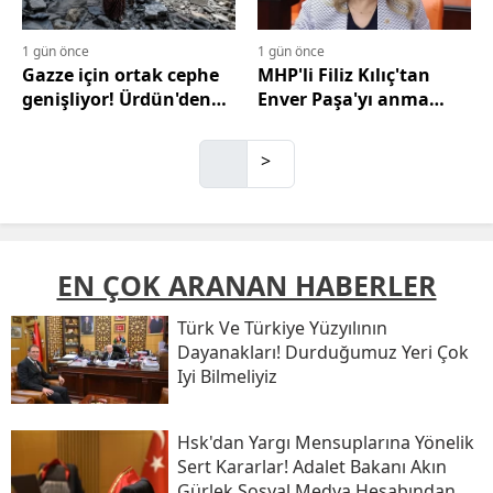
1 gün önce
1 gün önce
Gazze için ortak cephe
MHP'li Filiz Kılıç'tan
genişliyor! Ürdün'den
Enver Paşa'yı anma
Türkiye'nin çağrısına
mesajı
destek
>
EN ÇOK ARANAN HABERLER
Türk Ve Türkiye Yüzyılının
Dayanakları! Durduğumuz Yeri Çok
Iyi Bilmeliyiz
Hsk'dan Yargı Mensuplarına Yönelik
Sert Kararlar! Adalet Bakanı Akın
Gürlek Sosyal Medya Hesabından