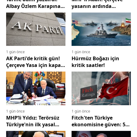
Albay Özlem Karapınar
yasanın ardında
Türk Hava
Liderimiz Bahçeli'nin
Kuvvetleri'nin ilk kadın
cesareti ve feraseti var
paşası oldu
1 gün önce
1 gün önce
AK Parti'de kritik gün!
Hürmüz Boğazı için
Çerçeve Yasa için kapalı
kritik saatler!
toplantı
1 gün önce
1 gün önce
MHP’li Yıldız: Terörsüz
Fitch'ten Türkiye
Türkiye'nin ilk yasal
ekonomisine güven: 550
düzenlemesini
milyar dolara ulaşabilir!