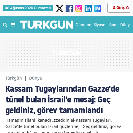
Giriş Yap
08 Ağustos 2026 Cumartesi
Gündem
Siyaset
Spor
Dünya
Türkgün
|
Dünya
Kassam Tugaylarından Gazze'de
tünel bulan İsrail'e mesaj: Geç
geldiniz, görev tamamlandı
Hamas’ın silahlı kanadı İzzeddin el-Kassam Tugayları,
Gazze’de tünel bulan İsrail güçlerine, "Geç geldiniz, görev
tamamlandı" mesajını içeren bir video paylaştı.