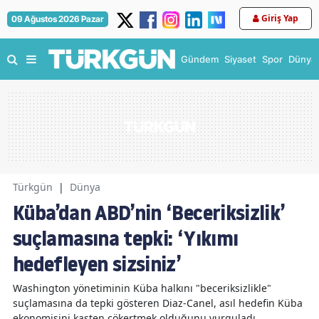
Giriş Yap
09 Ağustos 2026 Pazar
Gündem
Siyaset
Spor
Dünya
Türkgün
|
Dünya
Küba’dan ABD’nin ‘Beceriksizlik’
suçlamasına tepki: ‘Yıkımı
hedefleyen sizsiniz’
Washington yönetiminin Küba halkını "beceriksizlikle"
suçlamasına da tepki gösteren Diaz-Canel, asıl hedefin Küba
ekonomisini kasten çökertmek olduğunu vurguladı.