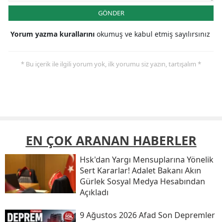
GÖNDER
Yorum yazma kurallarını
okumuş ve kabul etmiş sayılırsınız
* Bu içerik ile ilgili yorum yok, ilk yorumu siz yazın, tartışalım *
EN ÇOK ARANAN HABERLER
Hsk'dan Yargı Mensuplarına Yönelik
Sert Kararlar! Adalet Bakanı Akın
Gürlek Sosyal Medya Hesabından
Açıkladı
9 Ağustos 2026 Afad Son Depremler