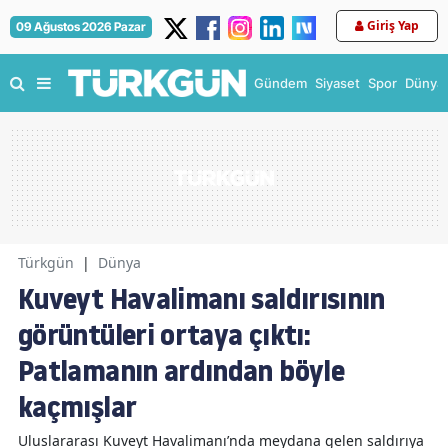
Giriş Yap
09 Ağustos 2026 Pazar
Gündem
Siyaset
Spor
Dünya
Türkgün
|
Dünya
Kuveyt Havalimanı saldırısının
görüntüleri ortaya çıktı:
Patlamanın ardından böyle
kaçmışlar
Uluslararası Kuveyt Havalimanı’nda meydana gelen saldırıya