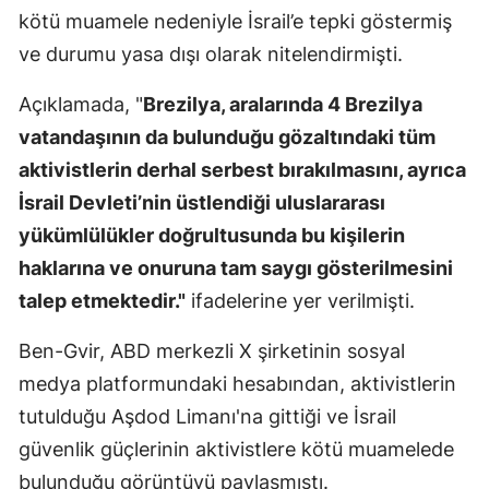
kötü muamele nedeniyle İsrail’e tepki göstermiş
ve durumu yasa dışı olarak nitelendirmişti.
Açıklamada, "
Brezilya, aralarında 4 Brezilya
vatandaşının da bulunduğu gözaltındaki tüm
aktivistlerin derhal serbest bırakılmasını, ayrıca
İsrail Devleti’nin üstlendiği uluslararası
yükümlülükler doğrultusunda bu kişilerin
haklarına ve onuruna tam saygı gösterilmesini
talep etmektedir."
ifadelerine yer verilmişti.
Ben-Gvir, ABD merkezli X şirketinin sosyal
medya platformundaki hesabından, aktivistlerin
tutulduğu Aşdod Limanı'na gittiği ve İsrail
güvenlik güçlerinin aktivistlere kötü muamelede
bulunduğu görüntüyü paylaşmıştı.