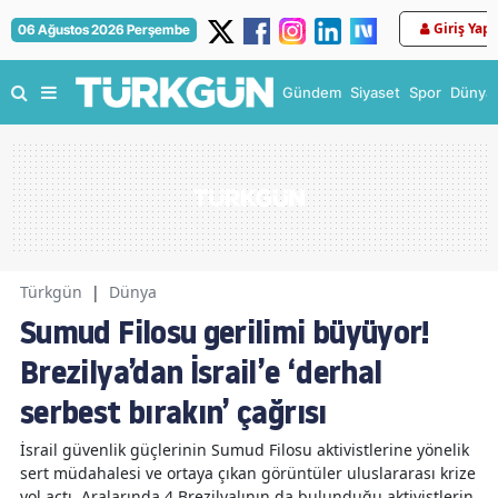
Giriş Yap
06 Ağustos 2026 Perşembe
Gündem
Siyaset
Spor
Dünya
Türkgün
|
Dünya
Sumud Filosu gerilimi büyüyor!
Brezilya’dan İsrail’e ‘derhal
serbest bırakın’ çağrısı
İsrail güvenlik güçlerinin Sumud Filosu aktivistlerine yönelik
sert müdahalesi ve ortaya çıkan görüntüler uluslararası krize
yol açtı. Aralarında 4 Brezilyalının da bulunduğu aktivistlerin