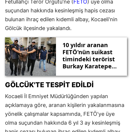
Fetullahçı Terör Örgütü'ne (
FETÖ
) üye olma
suçundan hakkında kesinleşmiş hapis cezası
bulunan ihraç edilen kıdemli albay, Kocaeli'nin
Gölcük ilçesinde yakalandı.
10 yıldır aranan
FETÖ'nün suikast
timindeki terörist
Burkay Karatepe
tutuklandı
GÖLCÜK'TE TESPİT EDİLDİ
Kocaeli İl Emniyet Müdürlüğünden yapılan
açıklamaya göre, aranan kişilerin yakalanmasına
yönelik çalışmalar kapsamında, FETÖ'ye üye
olma suçundan hakkında 6 yıl 3 ay kesinleşmiş
hapis cezası bulunan ihraç edilen kıdemli albay