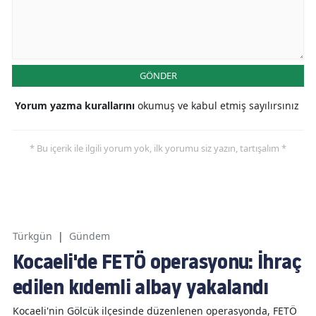
GÖNDER
Yorum yazma kurallarını
okumuş ve kabul etmiş sayılırsınız
* Bu içerik ile ilgili yorum yok, ilk yorumu siz yazın, tartışalım *
Türkgün
|
Gündem
Kocaeli'de FETÖ operasyonu: İhraç
edilen kıdemli albay yakalandı
Kocaeli'nin Gölcük ilçesinde düzenlenen operasyonda, FETÖ