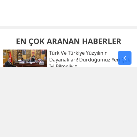
EN ÇOK ARANAN HABERLER
Türk Ve Türkiye Yüzyılının
Dayanakları! Durduğumuz Yeri Çok
Iyi Bilmeliyiz
Hsk'dan Yargı Mensuplarına Yönelik
Sert Kararlar! Adalet Bakanı Akın
Gürlek Sosyal Medya Hesabından
Açıkladı
Türk Ve Türkiye Yüzyılının
Dayanakları – 3 Çerçeve Yasaya
Destek Verilmeli