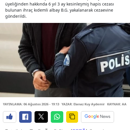
üyeliğinden hakkında 6 yıl 3 ay kesinleşmiş hapis cezası
bulunan ihraç kıdemli albay B.G. yakalanarak cezaevine
gönderildi.
YAYINLAMA: 06 Ağustos 2026 - 19:13
YAZAR: Elanaz Kuy Aydemir
KAYNAK: AA