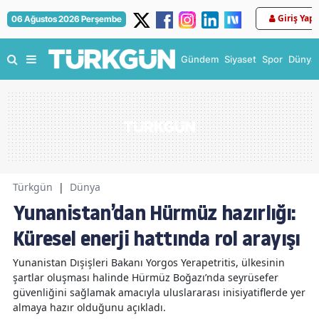
Giriş Yap
06 Ağustos 2026 Perşembe
Gündem
Siyaset
Spor
Dünya
Türkgün
|
Dünya
Yunanistan’dan Hürmüz hazırlığı:
Küresel enerji hattında rol arayışı
Yunanistan Dışişleri Bakanı Yorgos Yerapetritis, ülkesinin
şartlar oluşması halinde Hürmüz Boğazı’nda seyrüsefer
güvenliğini sağlamak amacıyla uluslararası inisiyatiflerde yer
almaya hazır olduğunu açıkladı.