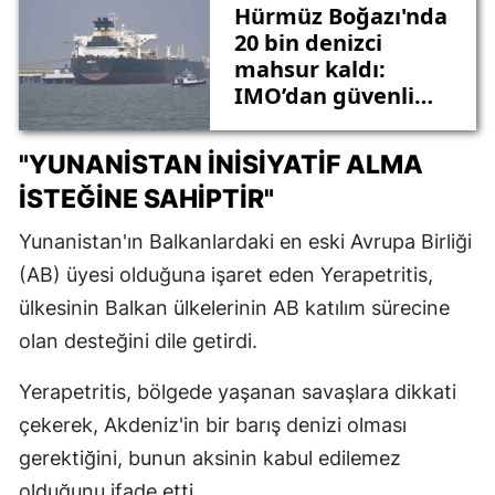
Hürmüz Boğazı'nda
20 bin denizci
mahsur kaldı:
IMO’dan güvenli
koridor çağrısı
"YUNANISTAN INISIYATIF ALMA
ISTEĞINE SAHIPTIR"
Yunanistan'ın Balkanlardaki en eski Avrupa Birliği
(AB) üyesi olduğuna işaret eden Yerapetritis,
ülkesinin Balkan ülkelerinin AB katılım sürecine
olan desteğini dile getirdi.
Yerapetritis, bölgede yaşanan savaşlara dikkati
çekerek, Akdeniz'in bir barış denizi olması
gerektiğini, bunun aksinin kabul edilemez
olduğunu ifade etti.