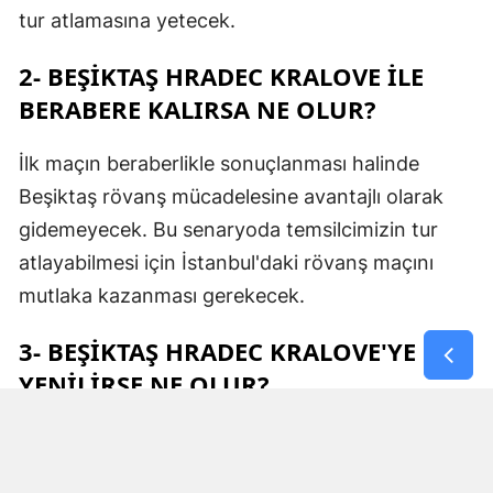
tur atlamasına yetecek.
2- BEŞIKTAŞ HRADEC KRALOVE İLE
BERABERE KALIRSA NE OLUR?
İlk maçın beraberlikle sonuçlanması halinde
Beşiktaş rövanş mücadelesine avantajlı olarak
gidemeyecek. Bu senaryoda temsilcimizin tur
atlayabilmesi için İstanbul'daki rövanş maçını
mutlaka kazanması gerekecek.
3- BEŞIKTAŞ HRADEC KRALOVE'YE
YENILIRSE NE OLUR?
Siyah-beyazlı ekibin ilk maçta mağlup olması
durumunda ise rövanştaki skor belirleyici olacak.