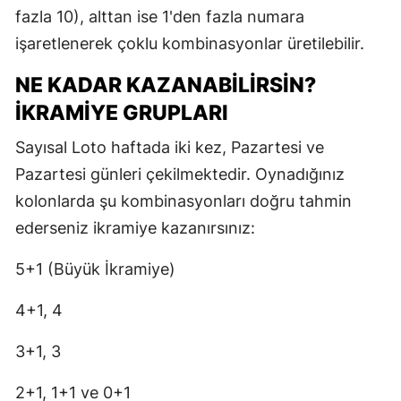
fazla 10), alttan ise 1'den fazla numara
işaretlenerek çoklu kombinasyonlar üretilebilir.
NE KADAR KAZANABILIRSIN?
İKRAMIYE GRUPLARI
Sayısal Loto haftada iki kez, Pazartesi ve
Pazartesi günleri çekilmektedir. Oynadığınız
kolonlarda şu kombinasyonları doğru tahmin
ederseniz ikramiye kazanırsınız:
5+1 (Büyük İkramiye)
4+1, 4
3+1, 3
2+1, 1+1 ve 0+1