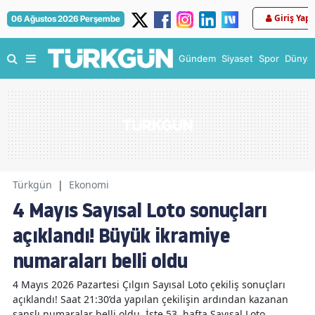
Giriş Yap
06 Ağustos 2026 Perşembe
Gündem
Siyaset
Spor
Dünya
Türkgün
|
Ekonomi
4 Mayıs Sayısal Loto sonuçları
açıklandı! Büyük ikramiye
numaraları belli oldu
4 Mayıs 2026 Pazartesi Çılgın Sayısal Loto çekiliş sonuçları
açıklandı! Saat 21:30’da yapılan çekilişin ardından kazanan
şanslı numaralar belli oldu. İşte 53. hafta Sayısal Loto