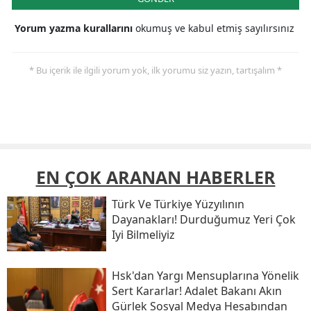
Yorum yazma kurallarını
okumuş ve kabul etmiş sayılırsınız
* Bu içerik ile ilgili yorum yok, ilk yorumu siz yazın, tartışalım *
EN ÇOK ARANAN HABERLER
Türk Ve Türkiye Yüzyılının
Dayanakları! Durduğumuz Yeri Çok
Iyi Bilmeliyiz
Hsk'dan Yargı Mensuplarına Yönelik
Sert Kararlar! Adalet Bakanı Akın
Gürlek Sosyal Medya Hesabından