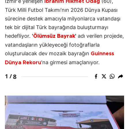
İzmir'e yerleşen
(60),
İbrahim Hikmet Odağ
Türk Milli Futbol Takımı'nın 2026 Dünya Kupası
sürecine destek amacıyla milyonlarca vatandaşı
tek bir dijital Türk bayrağında buluşturmayı
hedefliyor.
'
'
adı verilen projede,
Ölümsüz Bayrak
vatandaşların yükleyeceği fotoğraflarla
oluşturulacak dev mozaik bayrağın
Guinness
'na girmesi amaçlanıyor.
Dünya Rekoru
8
1 /