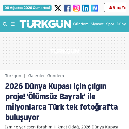
Giriş Yap
08 Ağustos 2026 Cumartesi
Gündem
Siyaset
Spor
Dünya
Türkgün
|
Galeriler
Gündem
2026 Dünya Kupası için çılgın
proje! 'Ölümsüz Bayrak' ile
milyonlarca Türk tek fotoğrafta
buluşuyor
İzmir’e yerleşen İbrahim Hikmet Odağ, 2026 Dünya Kupası