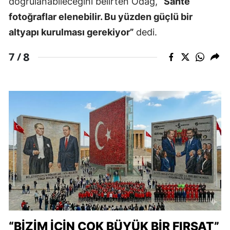
doğrulanabileceğini belirten Odağ, “
Sahte
fotoğraflar elenebilir. Bu yüzden güçlü bir
altyapı kurulması gerekiyor”
dedi.
8
7 /
“BİZİM İÇİN ÇOK BÜYÜK BİR FIRSAT”