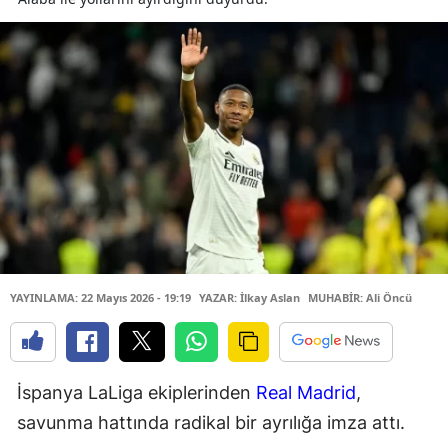
YAYINLAMA: 22 Mayıs 2026 - 19:19
YAZAR: İlkay Aslan
MUHABİR: Ali Öncü
İspanya LaLiga ekiplerinden
Real Madrid
,
savunma hattında radikal bir ayrılığa imza attı.