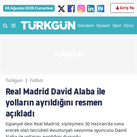
Giriş Yap
08 Ağustos 2026 Cumartesi
Gündem
Siyaset
Spor
Dünya
Türkgün
|
Futbol
Real Madrid David Alaba ile
yolların ayrıldığını resmen
açıkladı
İspanyol devi Real Madrid, sözleşmesi 30 Haziran'da sona
erecek olan tecrübeli Avusturyalı savunma oyuncusu David
Alaba ile yollarını ayırdığını duyurdu.