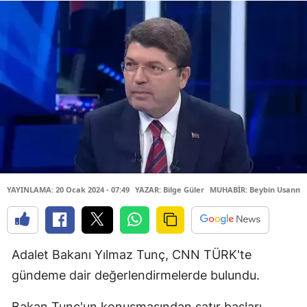
YAYINLAMA: 20 Ocak 2024 - 07:49
YAZAR: Bilge Güler
MUHABİR: Beybin Usanma
Adalet Bakanı Yılmaz Tunç, CNN TÜRK'te
gündeme dair değerlendirmelerde bulundu.
Bakan Tunç'un konuşmasından satır başları