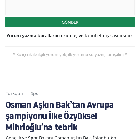
GÖNDER
Yorum yazma kurallarını
okumuş ve kabul etmiş sayılırsınız
* Bu içerik ile ilgili yorum yok, ilk yorumu siz yazın, tartışalım *
Türkgün
|
Spor
Osman Aşkın Bak’tan Avrupa
şampiyonu İlke Özyüksel
Mihrioğlu’na tebrik
Gençlik ve Spor Bakanı Osman Aşkın Bak, İstanbul’da