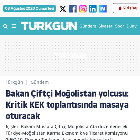
Giriş Yap
08 Ağustos 2026 Cumartesi
Gündem
Siyaset
Spor
Dünya
Türkgün
|
Gündem
Bakan Çiftçi Moğolistan yolcusu:
Kritik KEK toplantısında masaya
oturacak
İçişleri Bakanı Mustafa Çiftçi, Moğolistan’da düzenlenecek
Türkiye-Moğolistan Karma Ekonomik ve Ticaret Komisyonu
(KEK) 10. Dönem Toplantısı kapsamında temaslarda