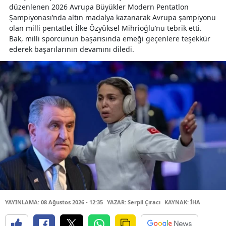
düzenlenen 2026 Avrupa Büyükler Modern Pentatlon
Şampiyonası’nda altın madalya kazanarak Avrupa şampiyonu
olan milli pentatlet İlke Özyüksel Mihrioğlu’nu tebrik etti.
Bak, milli sporcunun başarısında emeği geçenlere teşekkür
ederek başarılarının devamını diledi.
YAYINLAMA: 08 Ağustos 2026 - 12:35
YAZAR: Serpil Çıracı
KAYNAK: İHA