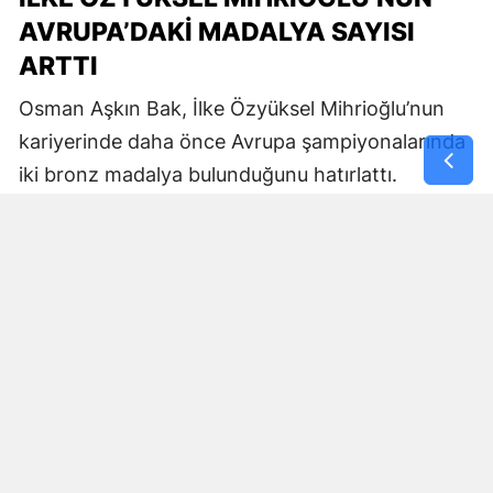
AVRUPA’DAKİ MADALYA SAYISI
ARTTI
Osman Aşkın Bak, İlke Özyüksel Mihrioğlu’nun
kariyerinde daha önce Avrupa şampiyonalarında
iki bronz madalya bulunduğunu hatırlattı.
Bak, milli sporcunun Avrupa şampiyonu
olmasında emeği geçenlere teşekkür ederek İlke
Özyüksel Mihrioğlu’nun başarılarının devamını
diledi.
Bakan Bak mesajını şu sözlerle tamamladı:
“Kariyerinde daha önce Avrupa'da iki
bronz madalyası bulunan İlke Özyüksel