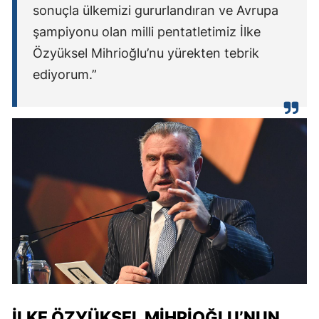
sonuçla ülkemizi gururlandıran ve Avrupa
şampiyonu olan milli pentatletimiz İlke
Özyüksel Mihrioğlu’nu yürekten tebrik
ediyorum.”
İLKE ÖZYÜKSEL MİHRİOĞLU’NUN