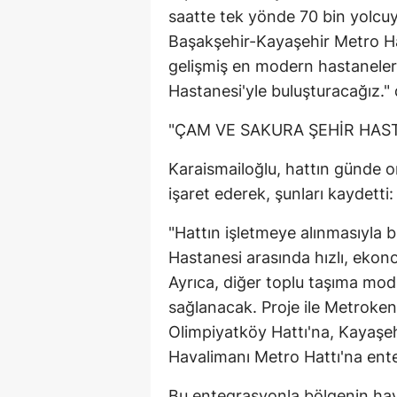
saatte tek yönde 70 bin yolcu
Başakşehir-Kayaşehir Metro Ha
gelişmiş en modern hastanele
Hastanesi'yle buluşturacağız.
"ÇAM VE SAKURA ŞEHİR HAST
Karaismailoğlu, hattın günde o
işaret ederek, şunları kaydetti:
"Hattın işletmeye alınmasıyla b
Hastanesi arasında hızlı, ekon
Ayrıca, diğer toplu taşıma mod
sağlanacak. Proje ile Metroken
Olimpiyatköy Hattı'na, Kayaşeh
Havalimanı Metro Hattı'na ent
Bu entegrasyonla bölgenin hav