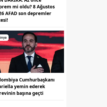
prem mi oldu? 8 Ağustos
26 AFAD son depremler
tesi!
ünya
r
lombiya Cumhurbaşkanı
priella yemin ederek
revinin başına geçti