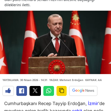
dileklerini iletti.
YAYINLAMA: 30 Nisan 2026 - 14:31
YAZAR: Mehmet Erdoğan
KAYNAK: AA
Cumhurbaşkanı Recep Tayyip Erdoğan,
İzmir
'de
meydana gelen trafik kazasında
şehit
olan polis