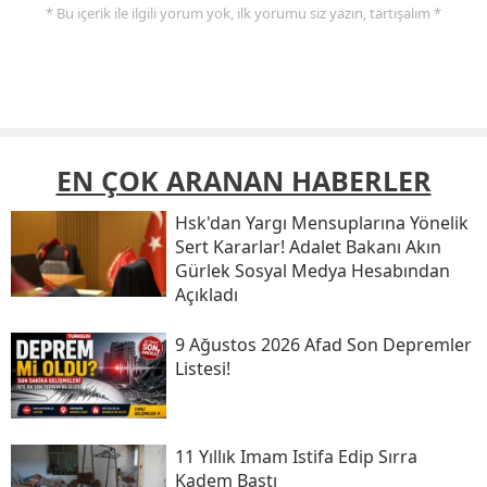
* Bu içerik ile ilgili yorum yok, ilk yorumu siz yazın, tartışalım *
EN ÇOK ARANAN HABERLER
Hsk'dan Yargı Mensuplarına Yönelik
Sert Kararlar! Adalet Bakanı Akın
Gürlek Sosyal Medya Hesabından
Açıkladı
9 Ağustos 2026 Afad Son Depremler
Listesi!
11 Yıllık Imam Istifa Edip Sırra
Kadem Bastı