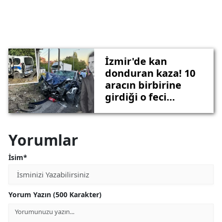
İzmir'de kan
donduran kaza! 10
aracın birbirine
girdiği o feci
anların görüntüleri
ilk kez ortaya çıktı!
Yorumlar
İsim*
Yorum Yazın (500 Karakter)