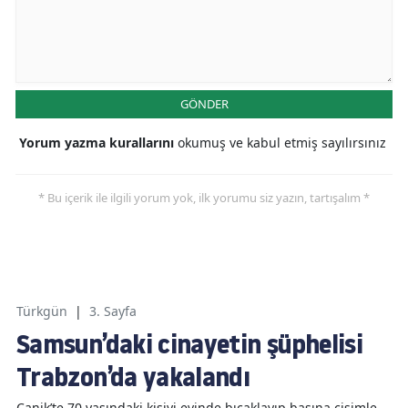
GÖNDER
Yorum yazma kurallarını
okumuş ve kabul etmiş sayılırsınız
* Bu içerik ile ilgili yorum yok, ilk yorumu siz yazın, tartışalım *
Türkgün
|
3. Sayfa
Samsun’daki cinayetin şüphelisi
Trabzon’da yakalandı
Canik’te 70 yaşındaki kişiyi evinde bıçaklayıp başına cisimle