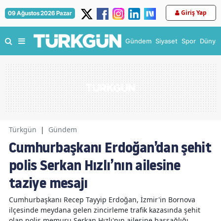
Giriş Yap
09 Ağustos 2026 Pazar
Gündem
Siyaset
Spor
Dünya
Türkgün
|
Gündem
Cumhurbaşkanı Erdoğan’dan şehit
polis Serkan Hızlı’nın ailesine
taziye mesajı
Cumhurbaşkanı Recep Tayyip Erdoğan, İzmir'in Bornova
ilçesinde meydana gelen zincirleme trafik kazasında şehit
olan polis memuru Serkan Hızlı'nın ailesine başsağlığı