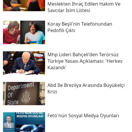
Meslekten Ihraç Edilen Hakim Ve
Savcılar Isim Listesi
Koray Beşli'nin Telefonundan
Pedofili Çıktı
Mhp Lideri Bahçeli'den Terörsüz
Türkiye Yasası Açıklaması: 'herkes
Kazandı'
Abd Ile Brezilya Arasında Büyükelçi
Krizi
Fetö'nün Sosyal Medya Oyunları