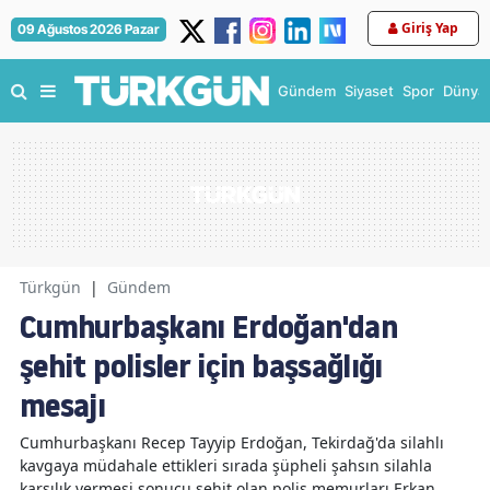
Giriş Yap
09 Ağustos 2026 Pazar
Gündem
Siyaset
Spor
Dünya
Türkgün
|
Gündem
Cumhurbaşkanı Erdoğan'dan
şehit polisler için başsağlığı
mesajı
Cumhurbaşkanı Recep Tayyip Erdoğan, Tekirdağ'da silahlı
kavgaya müdahale ettikleri sırada şüpheli şahsın silahla
karşılık vermesi sonucu şehit olan polis memurları Erkan