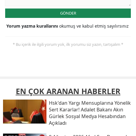
GÖNDER
Yorum yazma kurallarını
okumuş ve kabul etmiş sayılırsınız
* Bu içerik ile ilgili yorum yok, ilk yorumu siz yazın, tartışalım *
EN ÇOK ARANAN HABERLER
Hsk'dan Yargı Mensuplarına Yönelik
Sert Kararlar! Adalet Bakanı Akın
Gürlek Sosyal Medya Hesabından
Açıkladı