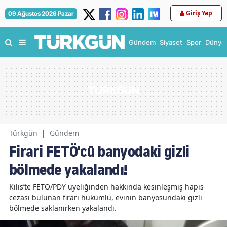
Giriş Yap
09 Ağustos 2026 Pazar
Gündem
Siyaset
Spor
Dünya
Türkgün
|
Gündem
Firari FETÖ'cü banyodaki gizli
bölmede yakalandı!
Kilis’te FETÖ/PDY üyeliğinden hakkında kesinleşmiş hapis
cezası bulunan firari hükümlü, evinin banyosundaki gizli
bölmede saklanırken yakalandı.