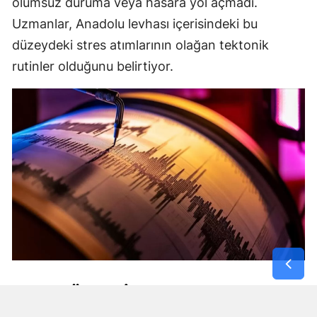
olumsuz duruma veya hasara yol açmadı.
Uzmanlar, Anadolu levhası içerisindeki bu
düzeydeki stres atımlarının olağan tektonik
rutinler olduğunu belirtiyor.
AFET BÖLGESI VE EGE HATTINDA
MIKRO DEPREMLER