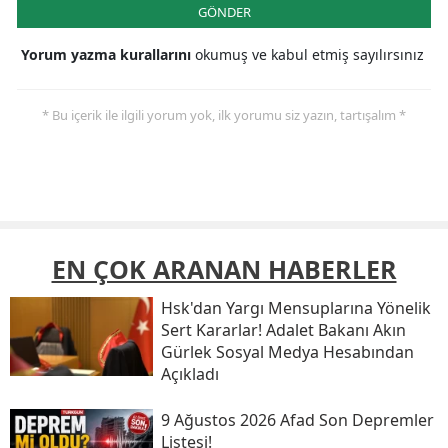
GÖNDER
Yorum yazma kurallarını
okumuş ve kabul etmiş sayılırsınız
* Bu içerik ile ilgili yorum yok, ilk yorumu siz yazın, tartışalım *
EN ÇOK ARANAN HABERLER
Hsk'dan Yargı Mensuplarına Yönelik
Sert Kararlar! Adalet Bakanı Akın
Gürlek Sosyal Medya Hesabından
Açıkladı
9 Ağustos 2026 Afad Son Depremler
Listesi!