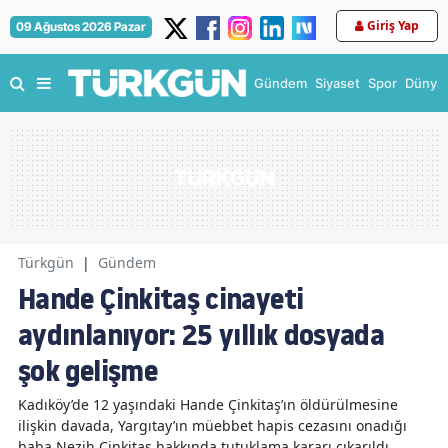
Giriş Yap
09 Ağustos 2026 Pazar
Gündem
Siyaset
Spor
Dünya
Türkgün
|
Gündem
Hande Çinkitaş cinayeti
aydınlanıyor: 25 yıllık dosyada
şok gelişme
Kadıköy’de 12 yaşındaki Hande Çinkitaş’ın öldürülmesine
ilişkin davada, Yargıtay’ın müebbet hapis cezasını onadığı
baba Nezih Çinkitaş hakkında tutuklama kararı çıkarıldı.