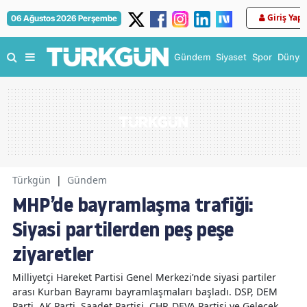
Giriş Yap
06 Ağustos 2026 Perşembe
Gündem
Siyaset
Spor
Dünya
Türkgün
|
Gündem
MHP’de bayramlaşma trafiği:
Siyasi partilerden peş peşe
ziyaretler
Milliyetçi Hareket Partisi Genel Merkezi’nde siyasi partiler
arası Kurban Bayramı bayramlaşmaları başladı. DSP, DEM
Parti, AK Parti, Saadet Partisi, CHP, DEVA Partisi ve Gelecek