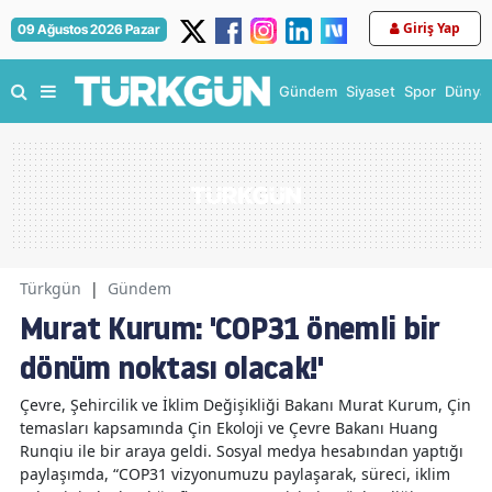
Giriş Yap
09 Ağustos 2026 Pazar
Gündem
Siyaset
Spor
Dünya
Türkgün
|
Gündem
Murat Kurum: 'COP31 önemli bir
dönüm noktası olacak!'
Çevre, Şehircilik ve İklim Değişikliği Bakanı Murat Kurum, Çin
temasları kapsamında Çin Ekoloji ve Çevre Bakanı Huang
Runqiu ile bir araya geldi. Sosyal medya hesabından yaptığı
paylaşımda, “COP31 vizyonumuzu paylaşarak, süreci, iklim