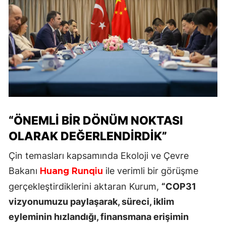
“ÖNEMLI BIR DÖNÜM NOKTASI
OLARAK DEĞERLENDIRDIK”
Çin temasları kapsamında Ekoloji ve Çevre
Bakanı
ile verimli bir görüşme
Huang Runqiu
gerçekleştirdiklerini aktaran Kurum,
“COP31
vizyonumuzu paylaşarak, süreci, iklim
eyleminin hızlandığı, finansmana erişimin