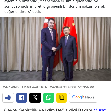
eyleminin hızlandığı, finansmana erişimin güçlendiği ve
somut sonuçların üretildiği önemli bir dönüm noktası olarak
değerlendirdik.” dedi.
YAYINLAMA: 13 Mayıs 2026 - 13:47
YAZAR: Serpil Çıracı
KAYNAK: AA
Çevre, Şehircilik ve İklim Değişikliği Bakanı
Murat