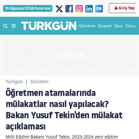
Giriş Yap
10 Ağustos 2026 Pazartesi
Gündem
Siyaset
Spor
Dünya
Türkgün
|
Gündem
Öğretmen atamalarında
mülakatlar nasıl yapılacak?
Bakan Yusuf Tekin’den mülakat
açıklaması
Milli Eğitim Bakanı Yusuf Tekin, 2023-2024 yeni eğitim