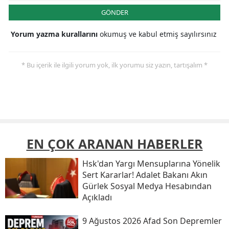
GÖNDER
Yorum yazma kurallarını
okumuş ve kabul etmiş sayılırsınız
* Bu içerik ile ilgili yorum yok, ilk yorumu siz yazın, tartışalım *
EN ÇOK ARANAN HABERLER
Hsk'dan Yargı Mensuplarına Yönelik
Sert Kararlar! Adalet Bakanı Akın
Gürlek Sosyal Medya Hesabından
Açıkladı
9 Ağustos 2026 Afad Son Depremler