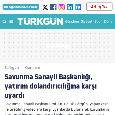
Giriş Yap
09 Ağustos 2026 Pazar
Gündem
Siyaset
Spor
Dünya
Türkgün
|
Gündem
Savunma Sanayii Başkanlığı,
yatırım dolandırıcılığına karşı
uyardı
Savunma Sanayii Başkanı Prof. Dr. Haluk Görgün, yapay zeka
ile üretilmiş videolara karşı uyarılarda bulunarak kurumların
kurumsal hesaplarından paylaşılmamış hiçbir görsel veya