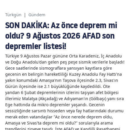
Türkgün
|
Gündem
SON DAKİKA: Az önce deprem mi
oldu? 9 Ağustos 2026 AFAD son
depremler listesi!
Türkiye 9 Ağustos Pazar gününe Orta Karadeniz, İç Anadolu
ve Doğu Anadolu'dan gelen peş peşe sismik verilerle başladı!
Gece saatlerinde sismograflara yansıyan kayıtlara göre
gecenin en belirgin hareketliliği Kuzey Anadolu Fay Hattı'na
yakın konumdaki Amasya'nın Taşova ilçesinde 2.3, Sivas'ın
Gürün ilçesinde ise 2.1 büyüklüğünde kaydedildi. Öte
yandan 6 Şubat depremlerinin izlerini taşıyan afet bölgesi
illerimiz Malatya (Akçadağ) ve Adıyaman'ın (Gölbaşı) yanı sıra
Ege hattında da mikro depremler yaşandı. Gecenin
sessizliğinde sarsıntı hisseden veya fay hatlarındaki durumu
merak eden vatandaşlar "Az önce nerede deprem oldu,
Amasya ve Sivas'ta deprem mi oldu?" sorularıyla arama
trendlerini zirveye taşıdı. İşte AFAD ve Kandilli Rasathanesi