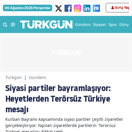
Giriş Yap
06 Ağustos 2026 Perşembe
Gündem
Siyaset
Spor
Dünya
Türkgün
|
Gündem
Siyasi partiler bayramlaşıyor:
Heyetlerden Terörsüz Türkiye
mesajı
Kurban Bayramı kapsamında siyasi partiler çeşitli ziyaretler
gerçekleştiriyor. Yapılan ziyaretlerde partilerin 'Terörsüz
Türkiye' mesajları dikkat çekti.