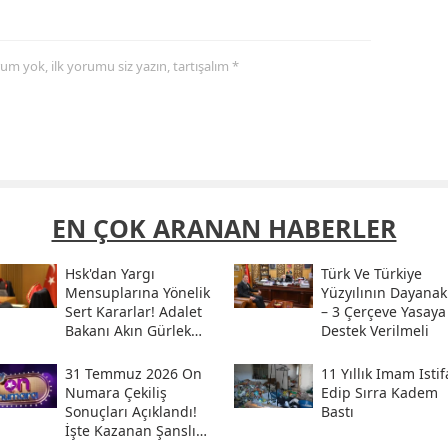
yorum yok, ilk yorumu siz yazın, tartışalım *
EN ÇOK ARANAN HABERLER
Hsk'dan Yargı
Türk Ve Türkiye
Mensuplarına Yönelik
Yüzyılının Dayanak
Sert Kararlar! Adalet
– 3 Çerçeve Yasaya
Bakanı Akın Gürlek
Destek Verilmeli
Sosyal Medya
Hesabından Açıkladı
31 Temmuz 2026 On
11 Yıllık Imam Istif
Numara Çekiliş
Edip Sırra Kadem
Sonuçları Açıklandı!
Bastı
İşte Kazanan Şanslı