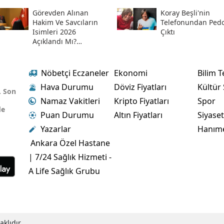
Numaralar Ve
Sorgulama Ekranı
Görevden Alınan
Koray Beşli'nin
Hakim Ve Savcıların
Telefonundan Pedof
Isimleri 2026
Çıktı
Açıklandı Mı?
Meslekten Ihraç
Edilen Hakim Ve
Savcılar Isim Listesi
Nöbetçi Eczaneler
Ekonomi
Bilim T
Hava Durumu
Döviz Fiyatları
Kültür
. Son
Namaz Vakitleri
Kripto Fiyatları
Spor
de
Puan Durumu
Altın Fiyatları
Siyase
Yazarlar
Hanım
Ankara Özel Hastane
| 7/24 Sağlık Hizmeti -
A Life Sağlık Grubu
klıdır.