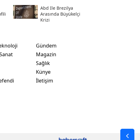
Abd Ile Brezilya
ili
Arasında Büyükelçi
Krizi
eknoloji
Gündem
 Sanat
Magazin
Sağlık
t
Künye
efendi
İletişim