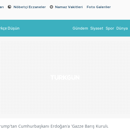
arı
Nöbetçi Eczaneler
Namaz Vakitleri
Foto Galeriler
rkçe Düşün
Gündem
Siyaset
Spor
Dünya
rump'tan Cumhurbaşkanı Erdoğan'a 'Gazze Barış Kurulu' daveti