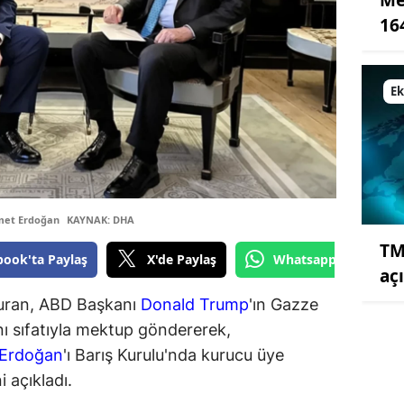
16
E
met Erdoğan
KAYNAK: DHA
TM
book'ta Paylaş
X'de Paylaş
Whatsapp'tan Gönde
açı
Duran, ABD Başkanı
Donald Trump
'ın Gazze
ı sıfatıyla mektup göndererek,
 Erdoğan
'ı Barış Kurulu'nda kurucu üye
 açıkladı.