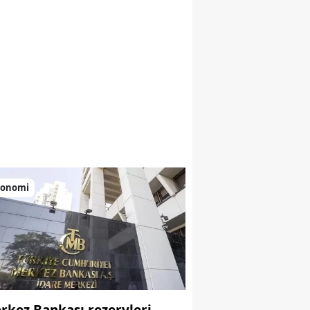
konomi
rkez Bankası rezervleri