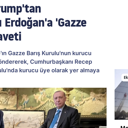
rump'tan
 Erdoğan'a 'Gazze
aveti
ın Gazze Barış Kurulu'nun kurucu
 göndererek, Cumhurbaşkanı Recep
ulu'nda kurucu üye olarak yer almaya
E
Me