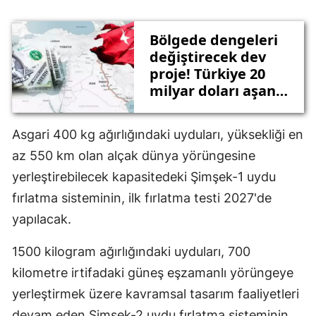
Bölgede dengeleri
değiştirecek dev
proje! Türkiye 20
milyar doları aşan
rotada yerini aldı
Asgari 400 kg ağırlığındaki uyduları, yüksekliği en
az 550 km olan alçak dünya yörüngesine
yerleştirebilecek kapasitedeki Şimşek-1 uydu
fırlatma sisteminin, ilk fırlatma testi 2027'de
yapılacak.
1500 kilogram ağırlığındaki uyduları, 700
kilometre irtifadaki güneş eşzamanlı yörüngeye
yerleştirmek üzere kavramsal tasarım faaliyetleri
devam eden Şimşek-2 uydu fırlatma sisteminin