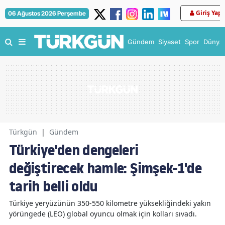
Giriş Yap
06 Ağustos 2026 Perşembe
Gündem
Siyaset
Spor
Dünya
Türkgün
|
Gündem
Türkiye'den dengeleri
değiştirecek hamle: Şimşek-1'de
tarih belli oldu
Türkiye yeryüzünün 350-550 kilometre yüksekliğindeki yakın
yörüngede (LEO) global oyuncu olmak için kolları sıvadı.