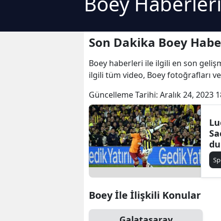
Boey Haberler
Son Dakika Boey Haber
Boey haberleri ile ilgili en son geli
ilgili tüm video, Boey fotoğrafları v
Güncelleme Tarihi:
Aralık 24, 2023 1
Lu
Sa
du
Sp
Boey İle İlişkili Konular
Galatasaray