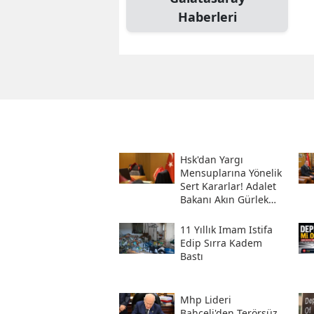
Haberleri
Hsk'dan Yargı
Mensuplarına Yönelik
Sert Kararlar! Adalet
Bakanı Akın Gürlek
Sosyal Medya
Hesabından Açıkladı
11 Yıllık Imam Istifa
Edip Sırra Kadem
Bastı
Mhp Lideri
Bahçeli'den Terörsüz