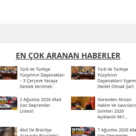
EN ÇOK ARANAN HABERLER
Türk Ve Türkiye
Türk Ve Türkiye
Yüzyılının Dayanakları
Yüzyılının
– 3 Çerçeve Yasaya
Dayanakları! Egem
Destek Verilmeli
Devlet Olmak Şart
2 Ağustos 2026 Afad
Görevden Alınan
Son Depremler
Hakim Ve Savcıları
Listesi!
Isimleri 2026
Açıklandı Mı?
Meslekten Ihraç
Edilen Hakim Ve
Abd Ile Brezilya
7 Ağustos 2026 Af
Savcılar Isim Listes
Arasında Büyükelçi
Son Depremler