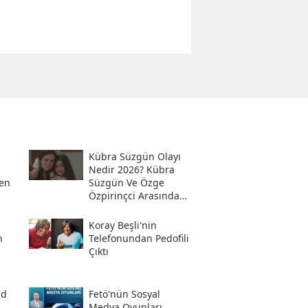
Kübra Süzgün Olayı
Nedir 2026? Kübra
en
Süzgün Ve Özge
Özpirinçci Arasında
Ne Oldu?
Koray Beşli'nin
n
Telefonundan Pedofili
Çıktı
ad
Fetö'nün Sosyal
i
Medya Oyunları