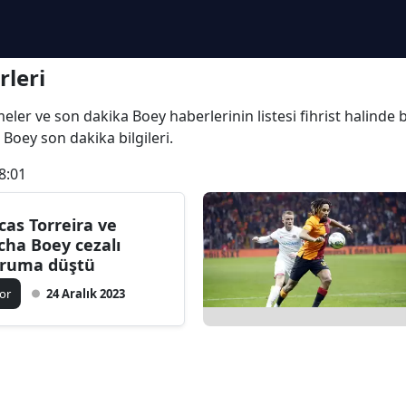
i
leri
şmeler ve son dakika Boey haberlerinin listesi fihrist halinde
e Boey son dakika bilgileri.
8:01
cas Torreira ve
cha Boey cezalı
ruma düştü
or
24 Aralık 2023