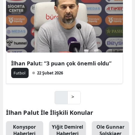
İlhan Palut: “3 puan çok önemli oldu”
Futbol
22 Şubat 2026
>
İlhan Palut İle İlişkili Konular
Konyspor
Yiğit Demirel
Ole Gunnar
Haberleri
Haberleri
Solskjaer