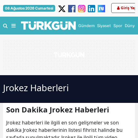
Giriş Yap
08 Ağustos 2026 Cumartesi
Gündem
Siyaset
Spor
Dünya
Jrokez Haberleri
Son Dakika Jrokez Haberleri
Jrokez haberleri ile ilgili en son gelişmeler ve son
dakika Jrokez haberlerinin listesi fihrist halinde bu
sayfada sunulmaktadır. Jrokez ile ilgili tüm video,