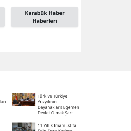
Karabük Haber
Haberleri
Türk Ve Türkiye
ları
Yüzyılının
Dayanakları! Egemen
Devlet Olmak Şart
11 Yıllık Imam Istifa
Edip Sırra Kadem