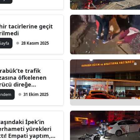
hir tacirlerine geçit
rilmedi
 Sayfa
28 Kasım 2025
rabük’te trafik
zasına öfkelenen
rücü direğe
rmandı! Sanayi
ündem
31 Ekim 2025
tesinde gergin anlar
yaşındaki İpek’in
rhameti yürekleri
ıttı! Empati yaptım,