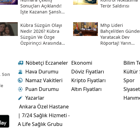
Sonuçları Açıklandı!
Terör Saldırısı
İşte Kazanan Şanslı
Numaralar Ve
Sorgulama Ekranı
Kübra Süzgün Olayı
Mhp Lideri
Nedir 2026? Kübra
Bahçeli’den Günd
Süzgün Ve Özge
Yaratacak Dev
Özpirinçci Arasında
Röportaj! Yarın
Ne Oldu?
Gazetemiz Türkgün
Nöbetçi Eczaneler
Ekonomi
Bilim T
Hava Durumu
Döviz Fiyatları
Kültür
. Son
Namaz Vakitleri
Kripto Fiyatları
Spor
de
Puan Durumu
Altın Fiyatları
Siyase
Yazarlar
Hanım
Ankara Özel Hastane
| 7/24 Sağlık Hizmeti -
A Life Sağlık Grubu