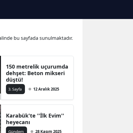
 halinde bu sayfada sunulmaktadır.
150 metrelik uçurumda
dehşet: Beton mikseri
düştü!
3. Sayfa
12 Aralık 2025
Karabük'te ''İlk Evim''
heyecanı
Gündem
28 Kasım 2025