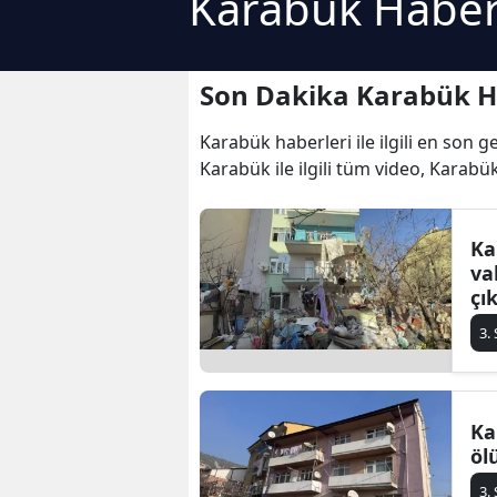
Karabük Haber
Son Dakika Karabük H
Karabük haberleri ile ilgili en son 
Karabük ile ilgili tüm video, Karabü
Ka
va
çık
3.
Ka
öl
3.