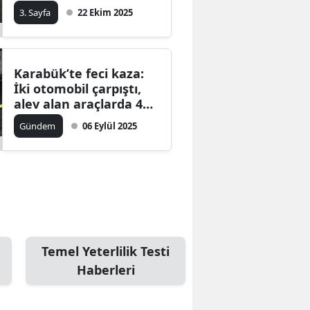
yaralı
3. Sayfa
22 Ekim 2025
Karabük’te feci kaza:
İki otomobil çarpıştı,
alev alan araçlarda 4
kişi yaşamını yitirdi
Gündem
06 Eylül 2025
Temel Yeterlilik Testi
Haberleri