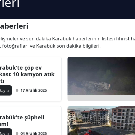
leri
aberleri
gelişmeler ve son dakika Karabük haberlerinin listesi fihrist
k fotoğrafları ve Karabük son dakika bilgileri.
rabük'te çöp ev
kası: 10 kamyon atık
tı
 Sayfa
17 Aralık 2025
rabük'te şüpheli
üm!
 Sayfa
04 Aralık 2025