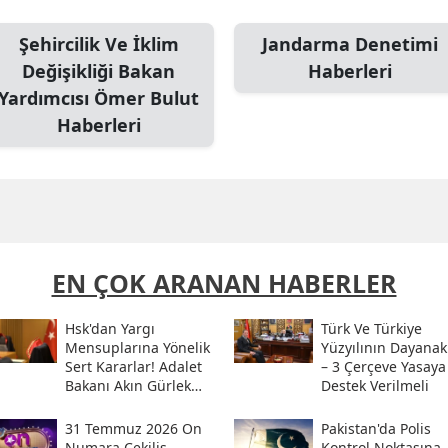
Şehircilik Ve İklim
Jandarma Denetimi
Değişikliği Bakan
Haberleri
Yardımcısı Ömer Bulut
Haberleri
EN ÇOK ARANAN HABERLER
Hsk'dan Yargı
Türk Ve Türkiye
Mensuplarına Yönelik
Yüzyılının Dayanak
Sert Kararlar! Adalet
– 3 Çerçeve Yasaya
Bakanı Akın Gürlek
Destek Verilmeli
Sosyal Medya
Hesabından Açıkladı
31 Temmuz 2026 On
Pakistan'da Polis
Numara Çekiliş
Kontrol Noktasına