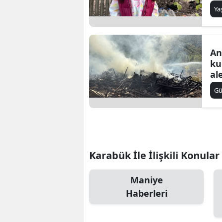
on
Y
k
An
ku
al
O 
G
Karabük İle İlişkili Konular
Maniye
Haberleri