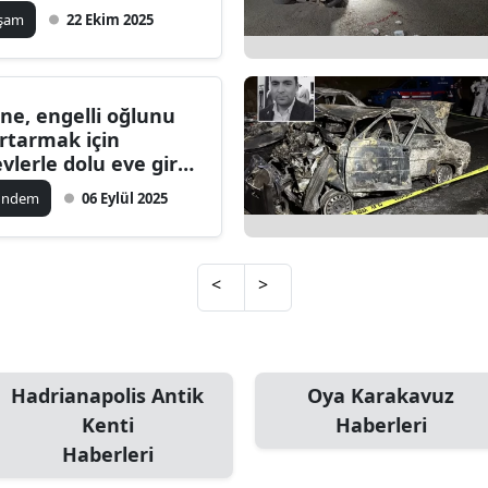
u kendi yerime
aşam
22 Ekim 2025
oydum
ne, engelli oğlunu
rtarmak için
evlerle dolu eve girdi:
anlar kamerada
ündem
06 Eylül 2025
<
>
Hadrianapolis Antik
Oya Karakavuz
Kenti
Haberleri
Haberleri