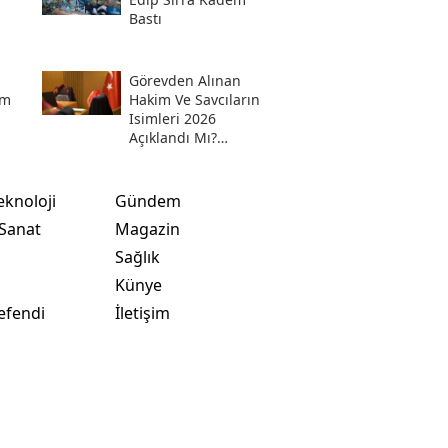
Bastı
Görevden Alınan
em
Hakim Ve Savcıların
Isimleri 2026
Açıklandı Mı?
'de
Meslekten Ihraç
Edilen Hakim Ve
Savcılar Isim Listesi
eknoloji
Gündem
 Sanat
Magazin
Sağlık
t
Künye
efendi
İletişim